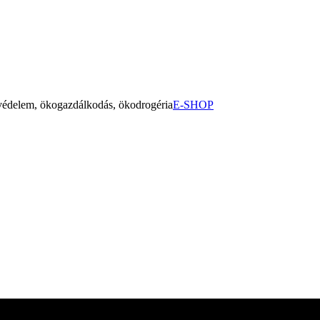
yvédelem, ökogazdálkodás, ökodrogéria
E-SHOP