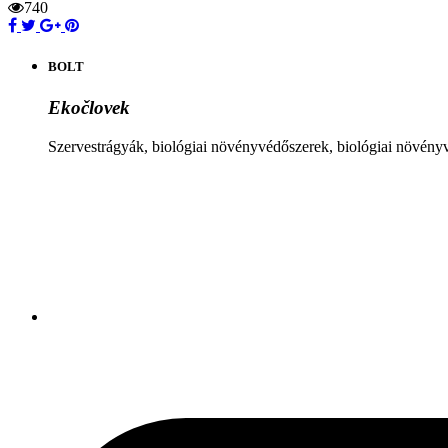
740
BOLT
Ekočlovek
Szervestrágyák, biológiai növényvédőszerek, biológiai növén