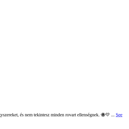
yszereket, és nem tekintesz minden rovart ellenségnek. 🐝💛
...
See