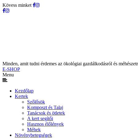
Kövess minket
Minden, amit tudni érdemes az ökológiai gazdálkodásról és méhészetr
E-SHOP
Menu
Kezdőlap
Kertek
Szőlősök
Komposzt és Talaj
Tanácsok és ötletek
A kert segítői
Hasznos élőlények
Méhek
Növénybetegségek