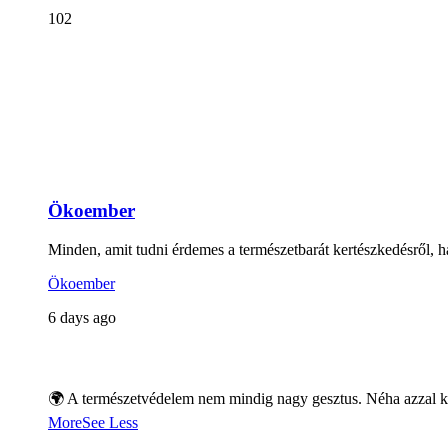
102
Ökoember
Minden, amit tudni érdemes a természetbarát kertészkedésről, há
Ökoember
6 days ago
🌍 A természetvédelem nem mindig nagy gesztus. Néha azzal ke
More
See Less