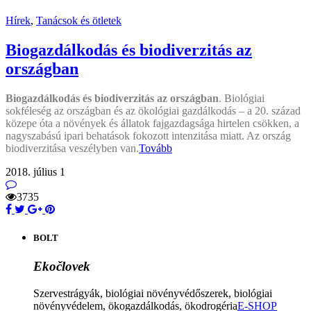
Hírek
,
Tanácsok és ötletek
Biogazdálkodás és biodiverzitás az
országban
Biogazdálkodás és biodiverzitás az országban
.
Biológiai
sokféleség az országban és az ökológiai gazdálkodás – a 20. század
közepe óta a növények és állatok fajgazdagsága hirtelen csökken, a
nagyszabású ipari behatások fokozott intenzitása miatt. Az ország
biodiverzitása veszélyben van.
Tovább
2018. július 1
3735
BOLT
Ekočlovek
Szervestrágyák, biológiai növényvédőszerek, biológiai
növényvédelem, ökogazdálkodás, ökodrogéria
E-SHOP