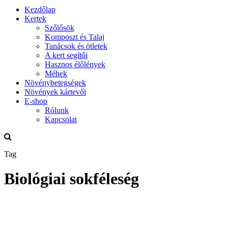
Kezdőlap
Kertek
Szőlősök
Komposzt és Talaj
Tanácsok és ötletek
A kert segítői
Hasznos élőlények
Méhek
Növénybetegségek
Növények kártevői
E-shop
Rólunk
Kapcsolat
Tag
Biológiai sokféleség