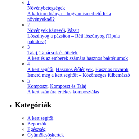
1
Növénybetegségek
A kalcium hiánya – hogyan ismerhető fel a
növényeknél?
2
Növények kártevői
,
Pázsit
Lószúnyog a pázsiton – Réti lószúnyog (Tipula
paludosa)
3
Talaj
,
Tanácsok és ötletek
A kert és az emberek számára hasznos baktériumok
4
A kert segítői
,
Hasznos élőlények
,
Hasznos rovarok
Ismerd meg a kert segítőit – Közönséges fülbemászó
5
Komposzt
,
Komposzt és Talaj
A kert számára értékes komposztálás
Kategóriák
A kert segítői
Beporzók
Egészség
Gyümölcsöskertek