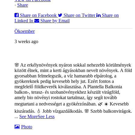
·
Share
Share on Facebook
Share on Twitter
Share on
Linked In
Share by Email
Ökoember
3 weeks ago
🌸 Az erkélynövények nyáron sokkal nehezebb körülmények
között élnek, mint a kerti ágyásokban nevelt növények. A föld
gyorsabban felmelegszik, a víz hamarabb elpárolog, a
gyökereknek pedig kevesebb hely jut. Ezért fontos a
megfelelő földkeverék kiválasztása. A Plantella Balkonia
balkon-, terasz- és szobanövényekhez készült virágföld,
amely bio növényi rostokat tartalmaz, így segít tovább
megtartani a nedvességet a gyökérzónában. 🌿
☀️ Kevesebb
kiszáradás. 💧 Jobb vízgazdálkodás. 🌸 Szebb balkonvirágok.
...
See More
See Less
Photo