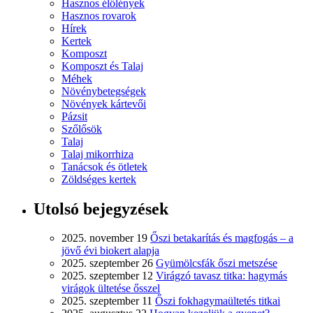
Hasznos élőlények
Hasznos rovarok
Hírek
Kertek
Komposzt
Komposzt és Talaj
Méhek
Növénybetegségek
Növények kártevői
Pázsit
Szőlősök
Talaj
Talaj mikorrhiza
Tanácsok és ötletek
Zöldséges kertek
Utolsó bejegyzések
2025. november 19
Őszi betakarítás és magfogás – a
jövő évi biokert alapja
2025. szeptember 26
Gyümölcsfák őszi metszése
2025. szeptember 12
Virágzó tavasz titka: hagymás
virágok ültetése ősszel
2025. szeptember 11
Őszi fokhagymaültetés titkai