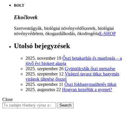
BOLT
Ekočlovek
Szervestrágyák, biológiai növényvédőszerek, biológiai
növényvédelem, ökogazdálkodás, ökodrogéria
E-SHOP
Utolsó bejegyzések
2025. november 19
Őszi betakarítás és magfogás – a
jövő évi biokert alapja
2025. szeptember 26
Gyümölcsfák őszi metszése
2025. szeptember 12
Virágzó tavasz titka: hagymás
virágok ültetése ősszel
2025. szeptember 11
Őszi fokhagymaültetés titkai
2025. augusztus 22
Hogyan kezeljük a gyepet?
Close