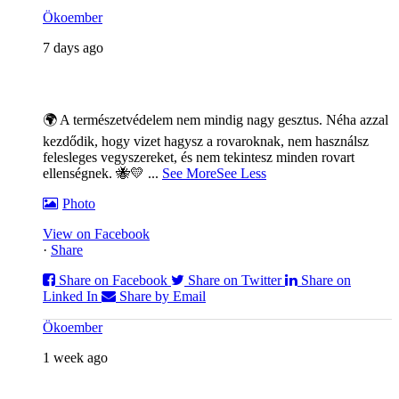
Ökoember
7 days ago
🌍 A természetvédelem nem mindig nagy gesztus. Néha azzal
kezdődik, hogy vizet hagysz a rovaroknak, nem használsz
felesleges vegyszereket, és nem tekintesz minden rovart
ellenségnek. 🐝💛
...
See More
See Less
Photo
View on Facebook
·
Share
Share on Facebook
Share on Twitter
Share on
Linked In
Share by Email
Ökoember
1 week ago