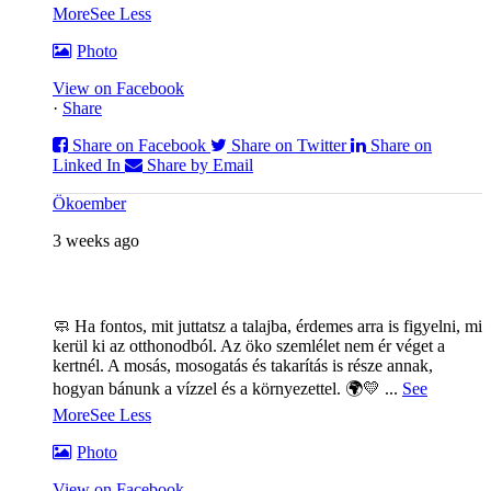
More
See Less
Photo
View on Facebook
·
Share
Share on Facebook
Share on Twitter
Share on
Linked In
Share by Email
Ökoember
3 weeks ago
🧼 Ha fontos, mit juttatsz a talajba, érdemes arra is figyelni, mi
kerül ki az otthonodból. Az öko szemlélet nem ér véget a
kertnél. A mosás, mosogatás és takarítás is része annak,
hogyan bánunk a vízzel és a környezettel. 🌍💛
...
See
More
See Less
Photo
View on Facebook