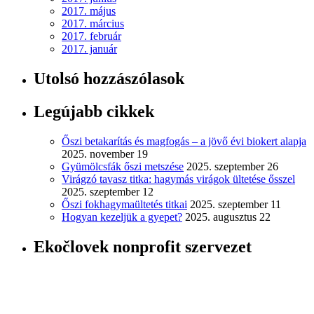
2017. május
2017. március
2017. február
2017. január
Utolsó hozzászólasok
Legújabb cikkek
Őszi betakarítás és magfogás – a jövő évi biokert alapja
2025. november 19
Gyümölcsfák őszi metszése
2025. szeptember 26
Virágzó tavasz titka: hagymás virágok ültetése ősszel
2025. szeptember 12
Őszi fokhagymaültetés titkai
2025. szeptember 11
Hogyan kezeljük a gyepet?
2025. augusztus 22
Ekočlovek nonprofit szervezet