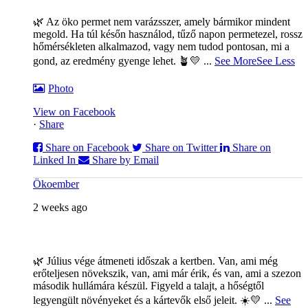
🌿 Az öko permet nem varázsszer, amely bármikor mindent
megold. Ha túl későn használod, tűző napon permetezel, rossz
hőmérsékleten alkalmazod, vagy nem tudod pontosan, mi a
gond, az eredmény gyenge lehet. 🪴💛
...
See More
See Less
Photo
View on Facebook
·
Share
Share on Facebook
Share on Twitter
Share on
Linked In
Share by Email
Ökoember
2 weeks ago
🌿 Július vége átmeneti időszak a kertben. Van, ami még
erőteljesen növekszik, van, ami már érik, és van, ami a szezon
második hullámára készül. Figyeld a talajt, a hőségtől
legyengült növényeket és a kártevők első jeleit. ☀️💛
...
See