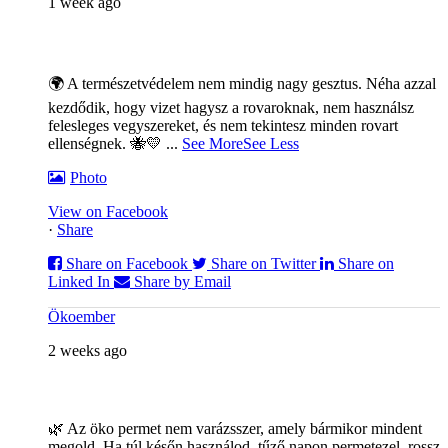
1 week ago
🌍 A természetvédelem nem mindig nagy gesztus. Néha azzal
kezdődik, hogy vizet hagysz a rovaroknak, nem használsz
felesleges vegyszereket, és nem tekintesz minden rovart
ellenségnek. 🐝💛
...
See More
See Less
Photo
View on Facebook
·
Share
Share on Facebook
Share on Twitter
Share on
Linked In
Share by Email
Ökoember
2 weeks ago
🌿 Az öko permet nem varázsszer, amely bármikor mindent
megold. Ha túl későn használod, tűző napon permetezel, rossz