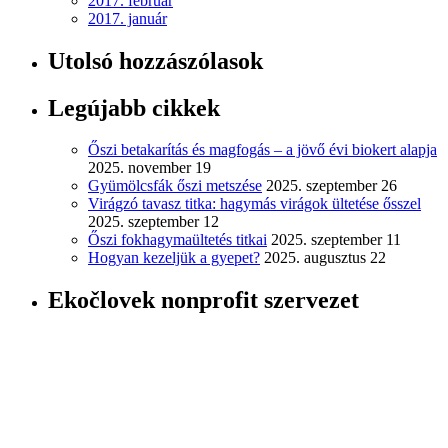
2017. február
2017. január
Utolsó hozzászólasok
Legújabb cikkek
Őszi betakarítás és magfogás – a jövő évi biokert alapja
2025. november 19
Gyümölcsfák őszi metszése
2025. szeptember 26
Virágzó tavasz titka: hagymás virágok ültetése ősszel
2025. szeptember 12
Őszi fokhagymaültetés titkai
2025. szeptember 11
Hogyan kezeljük a gyepet?
2025. augusztus 22
Ekočlovek nonprofit szervezet