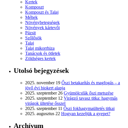
Kertek
Komposzt
Komposzt és Talaj
Méhek
Növénybetegségek
Növények kártevői
Pázsit
Szőlősök
Talaj
Talaj mikorrhiza
Tanácsok és ötletek
Zöldséges kertek
Utolsó bejegyzések
2025. november 19
Őszi betakarítás és magfogás – a
jövő évi biokert alapja
2025. szeptember 26
Gyümölcsfák őszi metszése
2025. szeptember 12
Virágzó tavasz titka: hagymás
virágok ültetése ősszel
2025. szeptember 11
Őszi fokhagymaültetés titkai
2025. augusztus 22
Hogyan kezeljük a gyepet?
Archívum