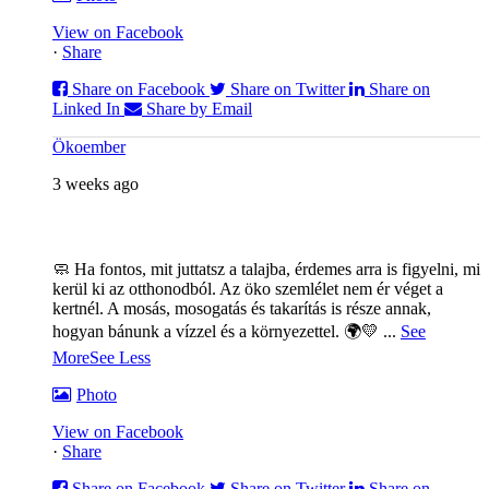
View on Facebook
·
Share
Share on Facebook
Share on Twitter
Share on
Linked In
Share by Email
Ökoember
3 weeks ago
🧼 Ha fontos, mit juttatsz a talajba, érdemes arra is figyelni, mi
kerül ki az otthonodból. Az öko szemlélet nem ér véget a
kertnél. A mosás, mosogatás és takarítás is része annak,
hogyan bánunk a vízzel és a környezettel. 🌍💛
...
See
More
See Less
Photo
View on Facebook
·
Share
Share on Facebook
Share on Twitter
Share on