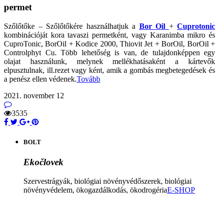
permet
Szőlőtőke – Szőlőtőkére használhatjuk a
Bor Oil
+
Cuprotonic
kombinációját kora tavaszi permetként, vagy Karanimba mikro és
CuproTonic, BorOil + Kodice 2000, Thiovit Jet + BorOil, BorOil +
Controlphyt Cu. Több lehetőség is van, de tulajdonképpen egy
olajat használunk, melynek mellékhatásaként a kártevők
elpusztulnak, ill.rezet vagy ként, amik a gombás megbetegedések és
a penész ellen védenek.
Tovább
2021. november 12
3535
BOLT
Ekočlovek
Szervestrágyák, biológiai növényvédőszerek, biológiai
növényvédelem, ökogazdálkodás, ökodrogéria
E-SHOP