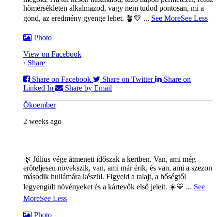
hőmérsékleten alkalmazod, vagy nem tudod pontosan, mi a
gond, az eredmény gyenge lehet. 🪴💛
...
See More
See Less
Photo
View on Facebook
·
Share
Share on Facebook
Share on Twitter
Share on
Linked In
Share by Email
Ökoember
2 weeks ago
🌿 Július vége átmeneti időszak a kertben. Van, ami még
erőteljesen növekszik, van, ami már érik, és van, ami a szezon
második hullámára készül. Figyeld a talajt, a hőségtől
legyengült növényeket és a kártevők első jeleit. ☀️💛
...
See
More
See Less
Photo