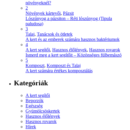
növényeknél?
2
Növények kártevői
,
Pázsit
Lószúnyog a pázsiton – Réti lószúnyog (Tipula
paludosa)
3
Talaj
,
Tanácsok és ötletek
A kert és az emberek számára hasznos baktériumok
4
A kert segítői
,
Hasznos élőlények
,
Hasznos rovarok
Ismerd meg a kert segítőit – Közönséges fülbemászó
5
Komposzt
,
Komposzt és Talaj
A kert számára értékes komposztálás
Kategóriák
A kert segítői
Beporzók
Egészség
Gyümölcsöskertek
Hasznos élőlények
Hasznos rovarok
Hírek