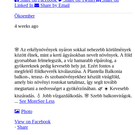
Linked In
Share by Email
Ökoember
4 weeks ago
🌸 Az erkélynövények nyáron sokkal nehezebb körülmények
között élnek, mint a kerti ágyásokban nevelt növények. A föld
gyorsabban felmelegszik, a víz hamarabb elpárolog, a
gyökereknek pedig kevesebb hely jut. Ezért fontos a
megfelelő földkeverék kiválasztása. A Plantella Balkonia
balkon-, terasz- és szobanövényekhez készült virágföld,
amely bio növényi rostokat tartalmaz, így segít tovább
megtartani a nedvességet a gyökérzónában. 🌿
☀️ Kevesebb
kiszáradás. 💧 Jobb vízgazdálkodás. 🌸 Szebb balkonvirágok.
...
See More
See Less
Photo
View on Facebook
·
Share