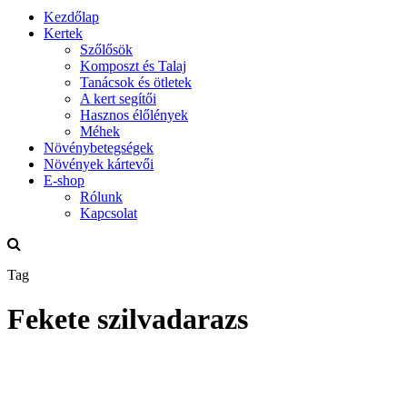
Kezdőlap
Kertek
Szőlősök
Komposzt és Talaj
Tanácsok és ötletek
A kert segítői
Hasznos élőlények
Méhek
Növénybetegségek
Növények kártevői
E-shop
Rólunk
Kapcsolat
Tag
Fekete szilvadarazs