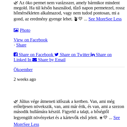
🌿 Az öko permet nem varázsszer, amely bármikor mindent
megold. Ha túl későn használod, tűző napon permetezel, rossz
hőmérsékleten alkalmazod, vagy nem tudod pontosan, mi a
gond, az eredmény gyenge lehet. 🪴💛
...
See More
See Less
Photo
View on Facebook
·
Share
Share on Facebook
Share on Twitter
Share on
Linked In
Share by Email
Ökoember
2 weeks ago
🌿 Július vége átmeneti időszak a kertben. Van, ami még
erőteljesen növekszik, van, ami már érik, és van, ami a szezon
második hullámára készül. Figyeld a talajt, a hőségtől
legyengült növényeket és a kártevők első jeleit. ☀️💛
...
See
More
See Less