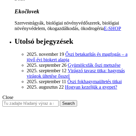
Ekočlovek
Szervestrágyák, biológiai növényvédőszerek, biológiai
növényvédelem, ökogazdálkodás, ökodrogéria
E-SHOP
Utolsó bejegyzések
2025. november 19
Őszi betakarítás és magfogás – a
jövő évi biokert alapja
2025. szeptember 26
Gyümölcsfák őszi metszése
2025. szeptember 12
Virágzó tavasz titka: hagymás
virágok ültetése ősszel
2025. szeptember 11
Őszi fokhagymaültetés titkai
2025. augusztus 22
Hogyan kezeljük a gyepet?
Close