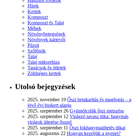
Hasznos rovarok
Hírek
Kertek
Komposzt
Komposzt és Talaj
Méhek
Növénybetegségek
Növények kártevői
Pázsit
Szőlősök
Talaj
Talaj mikorrhiza
Tanácsok és ötletek
Zöldséges kertek
Utolsó bejegyzések
2025. november 19
Őszi betakarítás és magfogás – a
jövő évi biokert alapja
2025. szeptember 26
Gyümölcsfák őszi metszése
2025. szeptember 12
Virágzó tavasz titka: hagymás
virágok ültetése ősszel
2025. szeptember 11
Őszi fokhagymaültetés titkai
2025. augusztus 22
Hogyan kezeljük a gyepet?