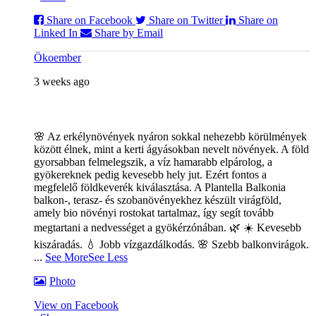
Share on Facebook
Share on Twitter
Share on
Linked In
Share by Email
Ökoember
3 weeks ago
🌸 Az erkélynövények nyáron sokkal nehezebb körülmények
között élnek, mint a kerti ágyásokban nevelt növények. A föld
gyorsabban felmelegszik, a víz hamarabb elpárolog, a
gyökereknek pedig kevesebb hely jut. Ezért fontos a
megfelelő földkeverék kiválasztása. A Plantella Balkonia
balkon-, terasz- és szobanövényekhez készült virágföld,
amely bio növényi rostokat tartalmaz, így segít tovább
megtartani a nedvességet a gyökérzónában. 🌿
☀️ Kevesebb
kiszáradás. 💧 Jobb vízgazdálkodás. 🌸 Szebb balkonvirágok.
...
See More
See Less
Photo
View on Facebook