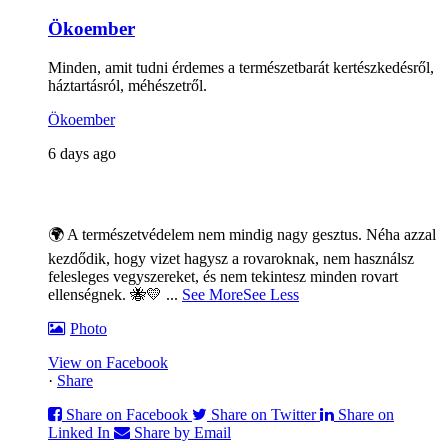
Ökoember
Minden, amit tudni érdemes a természetbarát kertészkedésről,
háztartásról, méhészetről.
Ökoember
6 days ago
🌍 A természetvédelem nem mindig nagy gesztus. Néha azzal
kezdődik, hogy vizet hagysz a rovaroknak, nem használsz
felesleges vegyszereket, és nem tekintesz minden rovart
ellenségnek. 🐝💛
...
See More
See Less
Photo
View on Facebook
·
Share
Share on Facebook
Share on Twitter
Share on
Linked In
Share by Email