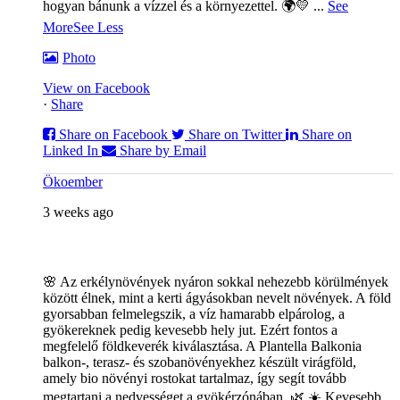
hogyan bánunk a vízzel és a környezettel. 🌍💛
...
See
More
See Less
Photo
View on Facebook
·
Share
Share on Facebook
Share on Twitter
Share on
Linked In
Share by Email
Ökoember
3 weeks ago
🌸 Az erkélynövények nyáron sokkal nehezebb körülmények
között élnek, mint a kerti ágyásokban nevelt növények. A föld
gyorsabban felmelegszik, a víz hamarabb elpárolog, a
gyökereknek pedig kevesebb hely jut. Ezért fontos a
megfelelő földkeverék kiválasztása. A Plantella Balkonia
balkon-, terasz- és szobanövényekhez készült virágföld,
amely bio növényi rostokat tartalmaz, így segít tovább
megtartani a nedvességet a gyökérzónában. 🌿
☀️ Kevesebb