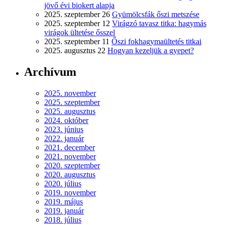
jövő évi biokert alapja
2025. szeptember 26
Gyümölcsfák őszi metszése
2025. szeptember 12
Virágzó tavasz titka: hagymás
virágok ültetése ősszel
2025. szeptember 11
Őszi fokhagymaültetés titkai
2025. augusztus 22
Hogyan kezeljük a gyepet?
Archívum
2025. november
2025. szeptember
2025. augusztus
2024. október
2023. június
2022. január
2021. december
2021. november
2020. szeptember
2020. augusztus
2020. július
2019. november
2019. május
2019. január
2018. július