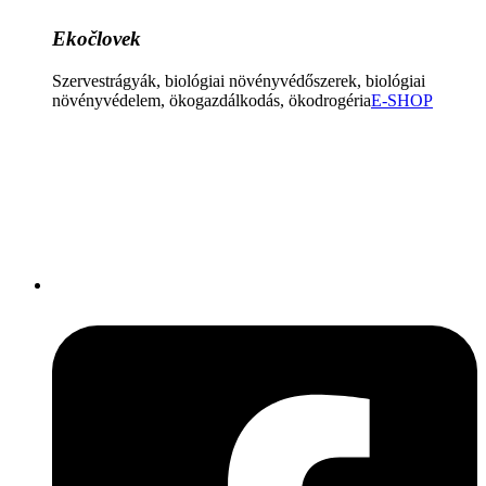
Ekočlovek
Szervestrágyák, biológiai növényvédőszerek, biológiai
növényvédelem, ökogazdálkodás, ökodrogéria
E-SHOP