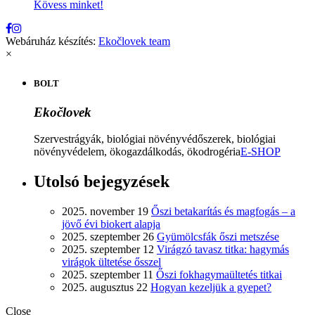
Kövess minket!
Webáruház készítés:
Ekočlovek team
×
BOLT
Ekočlovek
Szervestrágyák, biológiai növényvédőszerek, biológiai
növényvédelem, ökogazdálkodás, ökodrogéria
E-SHOP
Utolsó bejegyzések
2025. november 19
Őszi betakarítás és magfogás – a
jövő évi biokert alapja
2025. szeptember 26
Gyümölcsfák őszi metszése
2025. szeptember 12
Virágzó tavasz titka: hagymás
virágok ültetése ősszel
2025. szeptember 11
Őszi fokhagymaültetés titkai
2025. augusztus 22
Hogyan kezeljük a gyepet?
Close