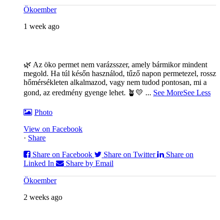
Ökoember
1 week ago
🌿 Az öko permet nem varázsszer, amely bármikor mindent
megold. Ha túl későn használod, tűző napon permetezel, rossz
hőmérsékleten alkalmazod, vagy nem tudod pontosan, mi a
gond, az eredmény gyenge lehet. 🪴💛
...
See More
See Less
Photo
View on Facebook
·
Share
Share on Facebook
Share on Twitter
Share on
Linked In
Share by Email
Ökoember
2 weeks ago