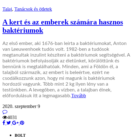
Talaj
,
Tanácsok és ötletek
A kert és az emberek számára hasznos
baktériumok
Az első ember, aki 1676-ban leírta a baktériumokat, Anton
van Leeuwenhoek tudós volt. 1982-ben a tudósok
megtanultak inzulint készíteni a baktériumok segítségével. A
baktériumok befolyásolják az életünket, körülöttünk és
bennünk is megtalálhatóak. Minden, ami a Földön él, a
talajból származik, az embert is beleértve, ezért ne
csodálkozzunk azon, hogy mi magunk is baktériumok
hordozói vagyunk. Több mint 2 kg ilyen lény van a
testünkben. A levegőben, a vízben, a talajban élnek,
Tovább
előfordulásuk itt a legmagasabb.
2020. szeptember 9
4031
BOLT