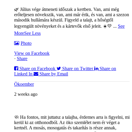
🌿 Július vége átmeneti időszak a kertben. Van, ami még
erőteljesen növekszik, van, ami már érik, és van, ami a szezon
második hullámára készül. Figyeld a talajt, a hőségtől
legyengült növényeket és a kártevők első jeleit. ☀️💛
...
See
More
See Less
Photo
View on Facebook
·
Share
Share on Facebook
Share on Twitter
Share on
Linked In
Share by Email
Ökoember
2 weeks ago
🧼 Ha fontos, mit juttatsz a talajba, érdemes arra is figyelni, mi
kerül ki az otthonodból. Az öko szemlélet nem ér véget a
kertnél. A mosás, mosogatás és takarítás is része annak,