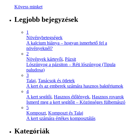
Kövess minket
Legjobb bejegyzések
1
Növénybetegségek
A kalcium hiánya – hogyan ismerhető fel a
növényeknél?
2
Növények kártevői
,
Pázsit
Lószúnyog a pázsiton – Réti lószúnyog (Tipula
paludosa)
3
Talaj
,
Tanácsok és ötletek
A kert és az emberek számára hasznos baktériumok
4
A kert segítői
,
Hasznos élőlények
,
Hasznos rovarok
Ismerd meg a kert segítőit – Közönséges fülbemászó
5
Komposzt
,
Komposzt és Talaj
A kert számára értékes komposztálás
Kategóriák