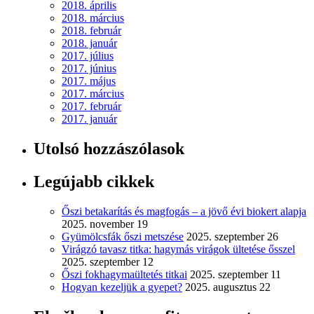
2018. április
2018. március
2018. február
2018. január
2017. július
2017. június
2017. május
2017. március
2017. február
2017. január
Utolsó hozzászólasok
Legújabb cikkek
Őszi betakarítás és magfogás – a jövő évi biokert alapja
2025. november 19
Gyümölcsfák őszi metszése
2025. szeptember 26
Virágzó tavasz titka: hagymás virágok ültetése ősszel
2025. szeptember 12
Őszi fokhagymaültetés titkai
2025. szeptember 11
Hogyan kezeljük a gyepet?
2025. augusztus 22