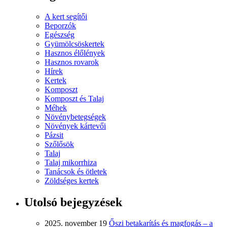
A kert segítői
Beporzók
Egészség
Gyümölcsöskertek
Hasznos élőlények
Hasznos rovarok
Hírek
Kertek
Komposzt
Komposzt és Talaj
Méhek
Növénybetegségek
Növények kártevői
Pázsit
Szőlősök
Talaj
Talaj mikorrhiza
Tanácsok és ötletek
Zöldséges kertek
Utolsó bejegyzések
2025. november 19
Őszi betakarítás és magfogás – a