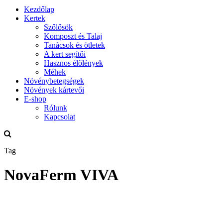
Kezdőlap
Kertek
Szőlősök
Komposzt és Talaj
Tanácsok és ötletek
A kert segítői
Hasznos élőlények
Méhek
Növénybetegségek
Növények kártevői
E-shop
Rólunk
Kapcsolat
Tag
NovaFerm VIVA