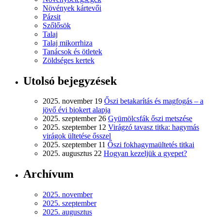
Növények kártevői
Pázsit
Szőlősök
Talaj
Talaj mikorrhiza
Tanácsok és ötletek
Zöldséges kertek
Utolsó bejegyzések
2025. november 19
Őszi betakarítás és magfogás – a
jövő évi biokert alapja
2025. szeptember 26
Gyümölcsfák őszi metszése
2025. szeptember 12
Virágzó tavasz titka: hagymás
virágok ültetése ősszel
2025. szeptember 11
Őszi fokhagymaültetés titkai
2025. augusztus 22
Hogyan kezeljük a gyepet?
Archívum
2025. november
2025. szeptember
2025. augusztus