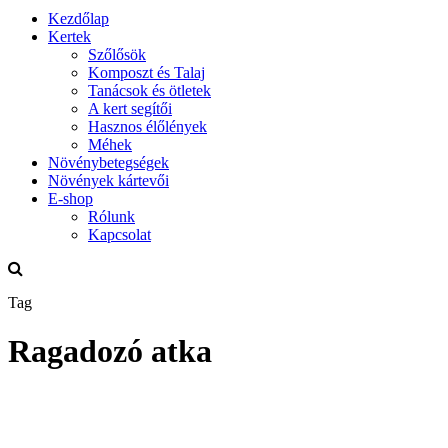
Kezdőlap
Kertek
Szőlősök
Komposzt és Talaj
Tanácsok és ötletek
A kert segítői
Hasznos élőlények
Méhek
Növénybetegségek
Növények kártevői
E-shop
Rólunk
Kapcsolat
Tag
Ragadozó atka