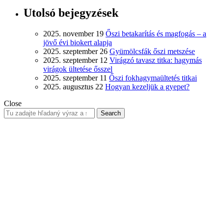
Utolsó bejegyzések
2025. november 19
Őszi betakarítás és magfogás – a
jövő évi biokert alapja
2025. szeptember 26
Gyümölcsfák őszi metszése
2025. szeptember 12
Virágzó tavasz titka: hagymás
virágok ültetése ősszel
2025. szeptember 11
Őszi fokhagymaültetés titkai
2025. augusztus 22
Hogyan kezeljük a gyepet?
Close