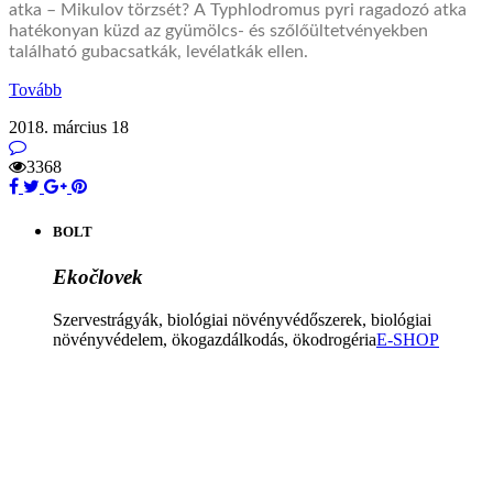
atka
– Mikulov törzsét?
A
Typhlodromus pyri ragadozó atka
hatékon
y
an küzd az
gyümölcs-
és szőlőültetvényekben
található
gubacs
atkák,
levélatkák
ellen.
Tovább
2018. március 18
3368
BOLT
Ekočlovek
Szervestrágyák, biológiai növényvédőszerek, biológiai
növényvédelem, ökogazdálkodás, ökodrogéria
E-SHOP