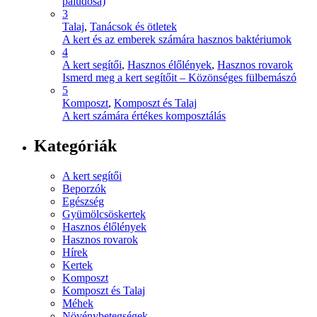
paludosa)
3
Talaj
,
Tanácsok és ötletek
A kert és az emberek számára hasznos baktériumok
4
A kert segítői
,
Hasznos élőlények
,
Hasznos rovarok
Ismerd meg a kert segítőit – Közönséges fülbemászó
5
Komposzt
,
Komposzt és Talaj
A kert számára értékes komposztálás
Kategóriák
A kert segítői
Beporzók
Egészség
Gyümölcsöskertek
Hasznos élőlények
Hasznos rovarok
Hírek
Kertek
Komposzt
Komposzt és Talaj
Méhek
Növénybetegségek