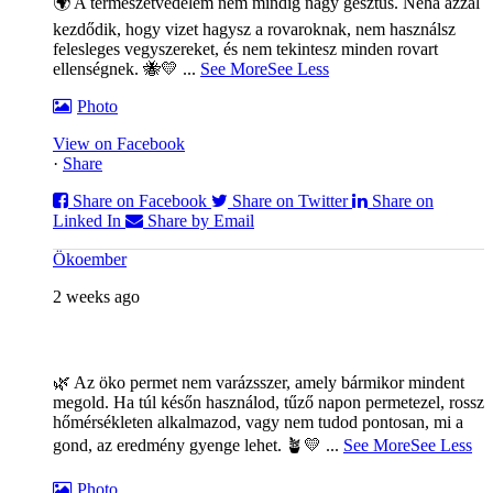
🌍 A természetvédelem nem mindig nagy gesztus. Néha azzal
kezdődik, hogy vizet hagysz a rovaroknak, nem használsz
felesleges vegyszereket, és nem tekintesz minden rovart
ellenségnek. 🐝💛
...
See More
See Less
Photo
View on Facebook
·
Share
Share on Facebook
Share on Twitter
Share on
Linked In
Share by Email
Ökoember
2 weeks ago
🌿 Az öko permet nem varázsszer, amely bármikor mindent
megold. Ha túl későn használod, tűző napon permetezel, rossz
hőmérsékleten alkalmazod, vagy nem tudod pontosan, mi a
gond, az eredmény gyenge lehet. 🪴💛
...
See More
See Less
Photo