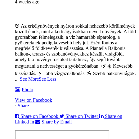
4 weeks ago
🌸 Az erkélynövények nyáron sokkal nehezebb körülmények
között élnek, mint a kerti ágyásokban nevelt növények. A föld
gyorsabban felmelegszik, a víz hamarabb elpárolog, a
gyökereknek pedig kevesebb hely jut. Ezért fontos a
megfelelő földkeverék kiválasztása. A Plantella Balkonia
balkon-, terasz- és szobanövényekhez készült virágföld,
amely bio növényi rostokat tartalmaz, így segít tovább
megtartani a nedvességet a gyökérzónában. 🌿
☀️ Kevesebb
kiszáradás. 💧 Jobb vízgazdálkodás. 🌸 Szebb balkonvirágok.
...
See More
See Less
Photo
View on Facebook
·
Share
Share on Facebook
Share on Twitter
Share on
Linked In
Share by Email