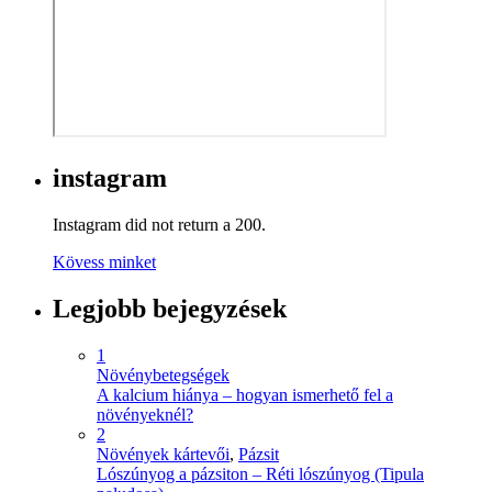
instagram
Instagram did not return a 200.
Kövess minket
Legjobb bejegyzések
1
Növénybetegségek
A kalcium hiánya – hogyan ismerhető fel a
növényeknél?
2
Növények kártevői
,
Pázsit
Lószúnyog a pázsiton – Réti lószúnyog (Tipula