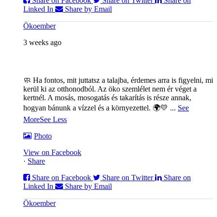
Share on Facebook
Share on Twitter
Share on
Linked In
Share by Email
Ökoember
3 weeks ago
🧼 Ha fontos, mit juttatsz a talajba, érdemes arra is figyelni, mi
kerül ki az otthonodból. Az öko szemlélet nem ér véget a
kertnél. A mosás, mosogatás és takarítás is része annak,
hogyan bánunk a vízzel és a környezettel. 🌍💛
...
See
More
See Less
Photo
View on Facebook
·
Share
Share on Facebook
Share on Twitter
Share on
Linked In
Share by Email
Ökoember