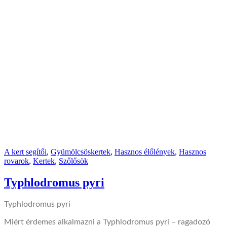
A kert segítői
,
Gyümölcsöskertek
,
Hasznos élőlények
,
Hasznos
rovarok
,
Kertek
,
Szőlősök
Typhlodromus pyri
Typhlodromus pyri
Miért érdemes alkalmazni a Typhlodromus pyri – ragadoz
ó