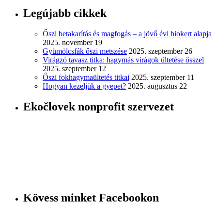
Legújabb cikkek
Őszi betakarítás és magfogás – a jövő évi biokert alapja
2025. november 19
Gyümölcsfák őszi metszése
2025. szeptember 26
Virágzó tavasz titka: hagymás virágok ültetése ősszel
2025. szeptember 12
Őszi fokhagymaültetés titkai
2025. szeptember 11
Hogyan kezeljük a gyepet?
2025. augusztus 22
Ekočlovek nonprofit szervezet
Kövess minket Facebookon