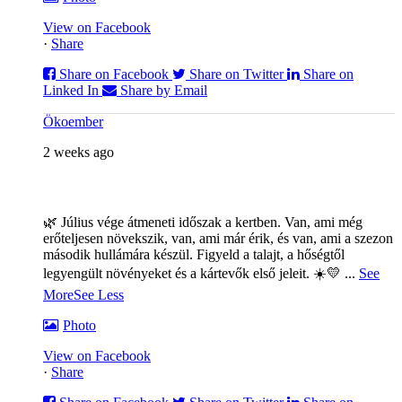
View on Facebook
·
Share
Share on Facebook
Share on Twitter
Share on
Linked In
Share by Email
Ökoember
2 weeks ago
🌿 Július vége átmeneti időszak a kertben. Van, ami még
erőteljesen növekszik, van, ami már érik, és van, ami a szezon
második hullámára készül. Figyeld a talajt, a hőségtől
legyengült növényeket és a kártevők első jeleit. ☀️💛
...
See
More
See Less
Photo
View on Facebook
·
Share