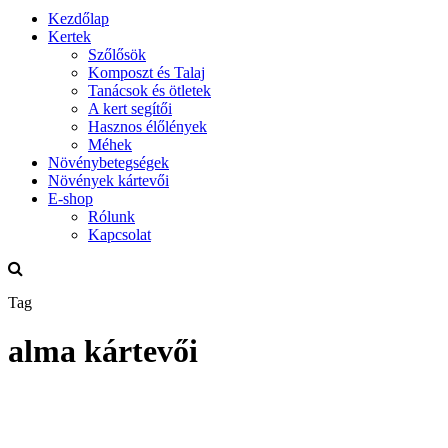
Kezdőlap
Kertek
Szőlősök
Komposzt és Talaj
Tanácsok és ötletek
A kert segítői
Hasznos élőlények
Méhek
Növénybetegségek
Növények kártevői
E-shop
Rólunk
Kapcsolat
Tag
alma kártevői