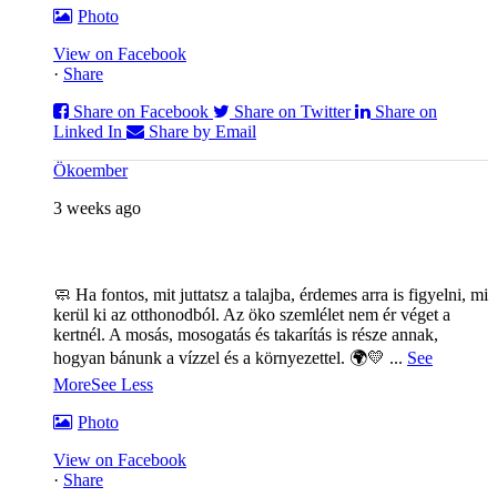
Photo
View on Facebook
·
Share
Share on Facebook
Share on Twitter
Share on
Linked In
Share by Email
Ökoember
3 weeks ago
🧼 Ha fontos, mit juttatsz a talajba, érdemes arra is figyelni, mi
kerül ki az otthonodból. Az öko szemlélet nem ér véget a
kertnél. A mosás, mosogatás és takarítás is része annak,
hogyan bánunk a vízzel és a környezettel. 🌍💛
...
See
More
See Less
Photo
View on Facebook
·
Share