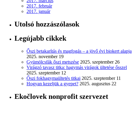
2017. március
2017. február
2017. január
Utolsó hozzászólasok
Legújabb cikkek
Őszi betakarítás és magfogás – a jövő évi biokert alapja
2025. november 19
Gyümölcsfák őszi metszése
2025. szeptember 26
Virágzó tavasz titka: hagymás virágok ültetése ősszel
2025. szeptember 12
Őszi fokhagymaültetés titkai
2025. szeptember 11
Hogyan kezeljük a gyepet?
2025. augusztus 22
Ekočlovek nonprofit szervezet