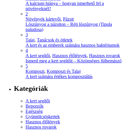
A kalcium hiánya – hogyan ismerhető fel a
növényeknél?
2
Növények kártevői
,
Pázsit
Lószúnyog a pázsiton – Réti lószúnyog (Tipula
paludosa)
3
Talaj
,
Tanácsok és ötletek
A kert és az emberek számára hasznos baktériumok
4
A kert segítői
,
Hasznos élőlények
,
Hasznos rovarok
Ismerd meg a kert segítőit – Közönséges fülbemászó
5
Komposzt
,
Komposzt és Talaj
A kert számára értékes komposztálás
Kategóriák
A kert segítői
Beporzók
Egészség
Gyümölcsöskertek
Hasznos élőlények
Hasznos rovarok