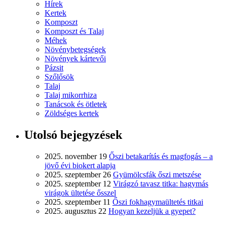
Hírek
Kertek
Komposzt
Komposzt és Talaj
Méhek
Növénybetegségek
Növények kártevői
Pázsit
Szőlősök
Talaj
Talaj mikorrhiza
Tanácsok és ötletek
Zöldséges kertek
Utolsó bejegyzések
2025. november 19
Őszi betakarítás és magfogás – a
jövő évi biokert alapja
2025. szeptember 26
Gyümölcsfák őszi metszése
2025. szeptember 12
Virágzó tavasz titka: hagymás
virágok ültetése ősszel
2025. szeptember 11
Őszi fokhagymaültetés titkai
2025. augusztus 22
Hogyan kezeljük a gyepet?