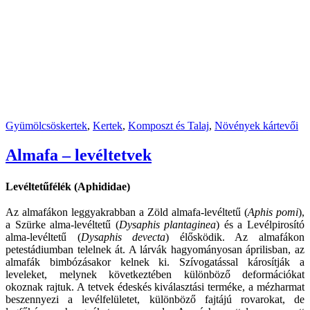
Gyümölcsöskertek
,
Kertek
,
Komposzt és Talaj
,
Növények kártevői
Almafa – levéltetvek
Levéltetűfélék (Aphididae)
Az almafákon leggyakrabban a Zöld almafa-levéltetű (
Aphis pomi
),
a Szürke alma-levéltetű (
Dysaphis plantaginea
) és a Levélpirosító
alma-levéltetű (
Dysaphis devecta
) élősködik. Az almafákon
petestádiumban telelnek át. A lárvák hagyományosan áprilisban, az
almafák bimbózásakor kelnek ki. Szívogatással károsítják a
leveleket, melynek következtében különböző deformációkat
okoznak rajtuk. A tetvek édeskés kiválasztási terméke, a mézharmat
beszennyezi a levélfelületet, különböző fajtájú rovarokat, de