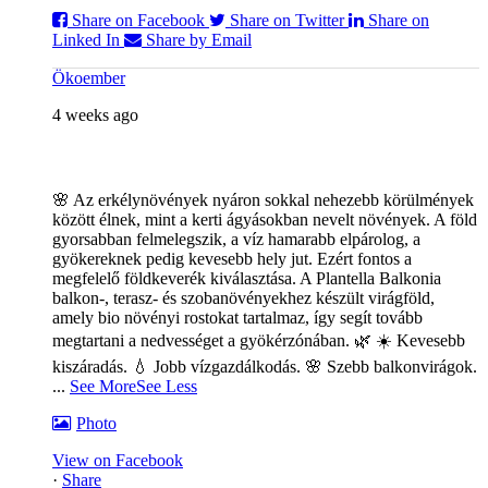
Share on Facebook
Share on Twitter
Share on
Linked In
Share by Email
Ökoember
4 weeks ago
🌸 Az erkélynövények nyáron sokkal nehezebb körülmények
között élnek, mint a kerti ágyásokban nevelt növények. A föld
gyorsabban felmelegszik, a víz hamarabb elpárolog, a
gyökereknek pedig kevesebb hely jut. Ezért fontos a
megfelelő földkeverék kiválasztása. A Plantella Balkonia
balkon-, terasz- és szobanövényekhez készült virágföld,
amely bio növényi rostokat tartalmaz, így segít tovább
megtartani a nedvességet a gyökérzónában. 🌿
☀️ Kevesebb
kiszáradás. 💧 Jobb vízgazdálkodás. 🌸 Szebb balkonvirágok.
...
See More
See Less
Photo
View on Facebook
·
Share