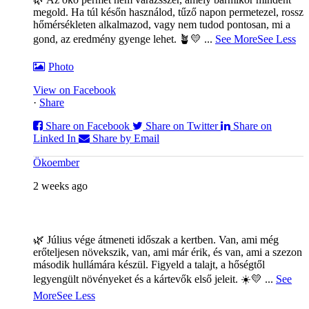
megold. Ha túl későn használod, tűző napon permetezel, rossz
hőmérsékleten alkalmazod, vagy nem tudod pontosan, mi a
gond, az eredmény gyenge lehet. 🪴💛
...
See More
See Less
Photo
View on Facebook
·
Share
Share on Facebook
Share on Twitter
Share on
Linked In
Share by Email
Ökoember
2 weeks ago
🌿 Július vége átmeneti időszak a kertben. Van, ami még
erőteljesen növekszik, van, ami már érik, és van, ami a szezon
második hullámára készül. Figyeld a talajt, a hőségtől
legyengült növényeket és a kártevők első jeleit. ☀️💛
...
See
More
See Less