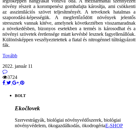
legfőképpen hangyákat vonzva oda. A mézharmattal szennyezett
növény részeit a korompenész gombafajta károsítja, ami csökkenti
az asszimilációs szövet teljesítményét. A tetveknek hatalmas a
szaporodási-képességük. A megfertőződött növények jelentős
stressznek vannak kitéve, amelynek következtében visszamaradnak
a növekedésben, bizonyos esetekben a termés is károsodhat és a
növényi szövetek éretlensége miatt kevésbé lesznek fagyellenállóak.
Különösképpen veszélyeztetettek a fiatal és nitrogénnel túltrágyázott
fák.
Tovább
2022. január 11
3724
BOLT
Ekočlovek
Szervestrágyák, biológiai növényvédőszerek, biológiai
növényvédelem, ökogazdálkodás, ökodrogéria
E-SHOP