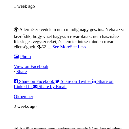
1 week ago
🌍 A természetvédelem nem mindig nagy gesztus. Néha azzal
kezdődik, hogy vizet hagysz a rovaroknak, nem használsz
felesleges vegyszereket, és nem tekintesz minden rovart
ellenségnek. 🐝💛
...
See More
See Less
Photo
View on Facebook
·
Share
Share on Facebook
Share on Twitter
Share on
Linked In
Share by Email
Ökoember
2 weeks ago
🌿 Az öko permet nem varázsszer, amely bármikor mindent