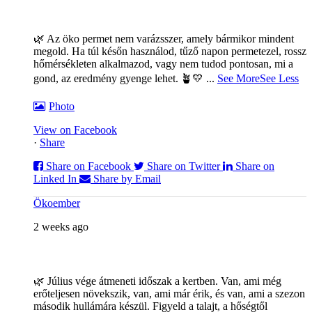
🌿 Az öko permet nem varázsszer, amely bármikor mindent
megold. Ha túl későn használod, tűző napon permetezel, rossz
hőmérsékleten alkalmazod, vagy nem tudod pontosan, mi a
gond, az eredmény gyenge lehet. 🪴💛
...
See More
See Less
Photo
View on Facebook
·
Share
Share on Facebook
Share on Twitter
Share on
Linked In
Share by Email
Ökoember
2 weeks ago
🌿 Július vége átmeneti időszak a kertben. Van, ami még
erőteljesen növekszik, van, ami már érik, és van, ami a szezon
második hullámára készül. Figyeld a talajt, a hőségtől