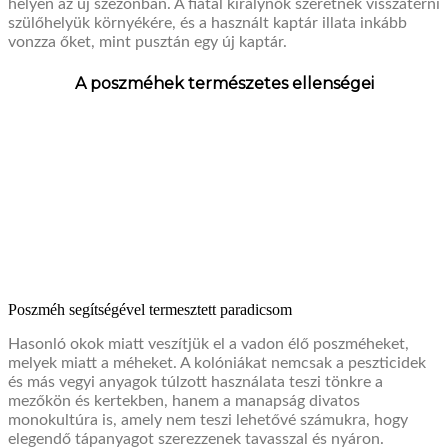
helyen az új szezonban. A fiatal királynők szeretnek visszatérni
szülőhelyük környékére, és a használt kaptár illata inkább
vonzza őket, mint pusztán egy új kaptár.
A poszméhek természetes ellenségei
Poszméh segítségével termesztett paradicsom
Hasonló okok miatt veszítjük el a vadon élő poszméheket,
melyek miatt a méheket. A kolóniákat nemcsak a peszticidek
és más vegyi anyagok túlzott használata teszi tönkre a
mezőkön és kertekben, hanem a manapság divatos
monokultúra is, amely nem teszi lehetővé számukra, hogy
elegendő tápanyagot szerezzenek tavasszal és nyáron.