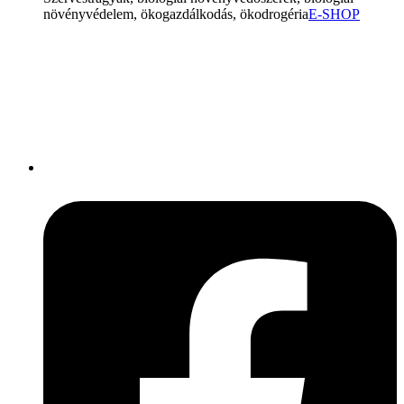
növényvédelem, ökogazdálkodás, ökodrogéria
E-SHOP