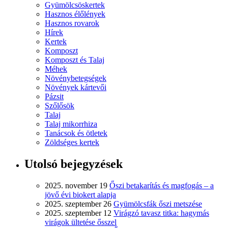
Gyümölcsöskertek
Hasznos élőlények
Hasznos rovarok
Hírek
Kertek
Komposzt
Komposzt és Talaj
Méhek
Növénybetegségek
Növények kártevői
Pázsit
Szőlősök
Talaj
Talaj mikorrhiza
Tanácsok és ötletek
Zöldséges kertek
Utolsó bejegyzések
2025. november 19
Őszi betakarítás és magfogás – a
jövő évi biokert alapja
2025. szeptember 26
Gyümölcsfák őszi metszése
2025. szeptember 12
Virágzó tavasz titka: hagymás
virágok ültetése ősszel