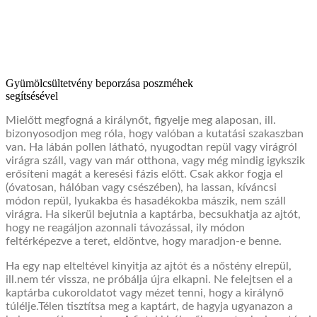
Gyümölcsültetvény beporzása poszméhek
segítsésével
Mielőtt megfogná a királynőt, figyelje meg alaposan, ill.
bizonyosodjon meg róla, hogy valóban a kutatási szakaszban
van. Ha lábán pollen látható, nyugodtan repül vagy virágról
virágra száll, vagy van már otthona, vagy még mindig igykszik
erősíteni magát a keresési fázis előtt. Csak akkor fogja el
(óvatosan, hálóban vagy csészében), ha lassan, kíváncsi
módon repül, lyukakba és hasadékokba mászik, nem száll
virágra. Ha sikerül bejutnia a kaptárba, becsukhatja az ajtót,
hogy ne reagáljon azonnali távozással, ily módon
feltérképezve a teret, eldöntve, hogy maradjon-e benne.
Ha egy nap elteltével kinyitja az ajtót és a nőstény elrepül,
ill.nem tér vissza, ne próbálja újra elkapni. Ne felejtsen el a
kaptárba cukoroldatot vagy mézet tenni, hogy a királynő
túlélje.Télen tisztítsa meg a kaptárt, de hagyja ugyanazon a