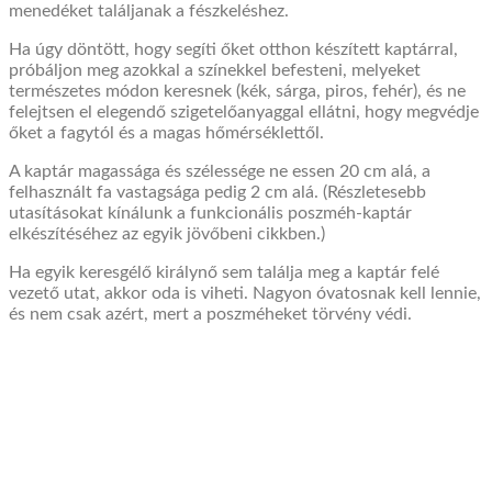
menedéket találjanak a fészkeléshez.
Ha úgy döntött, hogy segíti őket otthon készített kaptárral,
próbáljon meg azokkal a színekkel befesteni, melyeket
természetes módon keresnek (kék, sárga, piros, fehér), és ne
felejtsen el elegendő szigetelőanyaggal ellátni, hogy megvédje
őket a fagytól és a magas hőmérséklettől.
A kaptár magassága és szélessége ne essen 20 cm alá, a
felhasznált fa vastagsága pedig 2 cm alá. (Részletesebb
utasításokat kínálunk a funkcionális poszméh-kaptár
elkészítéséhez az egyik jövőbeni cikkben.)
Ha egyik keresgélő királynő sem találja meg a kaptár felé
vezető utat, akkor oda is viheti. Nagyon óvatosnak kell lennie,
és nem csak azért, mert a poszméheket törvény védi.