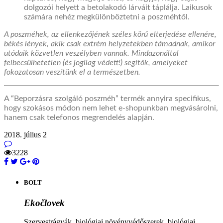
dolgozói
helyett a
betolakodó
lárvá
it
táplálja. Laikusok
számára nehéz megkülönböztetni a poszméhtől.
A poszméhek, az ellenkezőjének széles körű elterjedése ellenére,
békés lények, akik csak extrém helyzetekben
támadnak
, amikor
utódaik közvetlen veszélyben vannak. Mindazonáltal
felbecsülhetetlen (és jogilag védett!)
s
egítők, amelyeket
fokozatosan veszítünk
el
a természetben.
A “
Beporzásra szolgáló poszméh
” termék annyira specifikus,
hogy szokásos módon nem lehet e-
shopunkban
megvásárolni,
hanem csak telefonos megrendelés alapján.
2018. július 2
3228
BOLT
Ekočlovek
Szervestrágyák, biológiai növényvédőszerek, biológiai