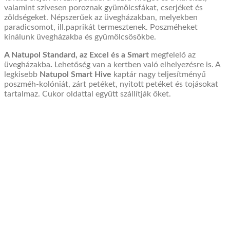
valamint
szívesen poroznak
gyümölcsfákat, cserjéket és
zöldségeket. Népszerűek az üvegházakban,
melyekben
paradicsom
ot, ill.
papriká
t termesztenek
.
Posz
méheket
kínálunk üvegház
akba
és gyümölcsösö
kbe
.
A Natupol Standard, az Excel és a Smart
megfelelő az
üvegház
akba
.
Lehetőség van a kertben való elhelyezésre is. A
legkisebb
Natupol Smart Hive
kaptár nagy teljesítményű
poszméh
-kolóniát, zárt
petéket
, nyitott
petéket
és tojásokat
tartalmaz.
Cukor oldattal e
gyütt szállítják őket.