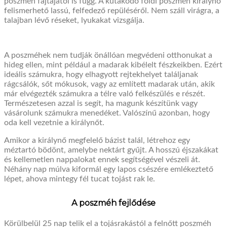
poszméh fajtájától is függ. A kutakodó földi poszméh királynő
felismerhető lassú, felfedező repüléséről. Nem száll virágra, a
talajban lévő réseket, lyukakat vizsgálja.
A poszméhek nem tudják önállóan megvédeni otthonukat a
hideg ellen, mint például a madarak kibélelt fészkeikben. Ezért
ideális számukra, hogy elhagyott rejtekhelyet találjanak
rágcsálók, sőt mókusok, vagy az említett madarak után, akik
már elvégezték számukra a télre való felkészülés e részét.
Természetesen azzal is segít, ha magunk készítünk vagy
vásárolunk számukra menedéket. Valószínű azonban, hogy
oda kell vezetnie a királynőt.
Amikor a királynő megfelelő bázist talál, létrehoz egy
méztartó bödönt, amelybe nektárt gyűjt. A hosszú éjszakákat
és kellemetlen nappalokat ennek segítségével vészeli át.
Néhány nap múlva kiformál egy lapos csészére emlékeztető
lépet, ahova mintegy fél tucat tojást rak le.
A
poszméh
fejlődése
Körülbelül 25 nap telik el a tojásrakástól a felnőtt
poszméh