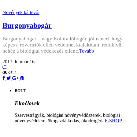
Növények kártevői
Burgonyabogár
Burgonyabogár – vagy Kolorádóbogár, jól ismert, hogy
képes a rovarirtók ellen védelmet kialakítani, rendkívül
nehéz a biológiai védekezés ellene.
Tovább
2017. február 16
3321
BOLT
Ekočlovek
Szervestrágyák, biológiai növényvédőszerek, biológiai
növényvédelem, ökogazdálkodás, ökodrogéria
E-SHOP