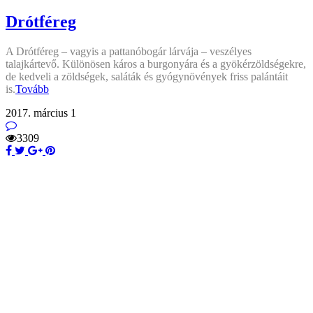
Drótféreg
A Drótféreg – vagyis a pattanóbogár lárvája – veszélyes
talajkártevő. Különösen káros a burgonyára és a gyökérzöldségekre,
de kedveli a zöldségek, saláták és gyógynövények friss palántáit
is.
Tovább
2017. március 1
3309