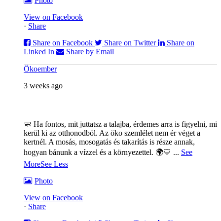
Photo
View on Facebook
·
Share
Share on Facebook
Share on Twitter
Share on
Linked In
Share by Email
Ökoember
3 weeks ago
🧼 Ha fontos, mit juttatsz a talajba, érdemes arra is figyelni, mi
kerül ki az otthonodból. Az öko szemlélet nem ér véget a
kertnél. A mosás, mosogatás és takarítás is része annak,
hogyan bánunk a vízzel és a környezettel. 🌍💛
...
See
More
See Less
Photo
View on Facebook
·
Share