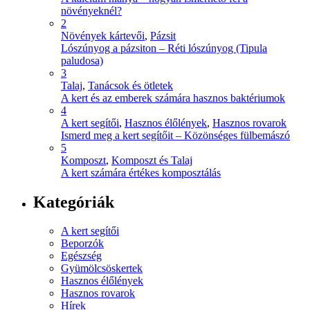
növényeknél?
2
Növények kártevői
,
Pázsit
Lószúnyog a pázsiton – Réti lószúnyog (Tipula
paludosa)
3
Talaj
,
Tanácsok és ötletek
A kert és az emberek számára hasznos baktériumok
4
A kert segítői
,
Hasznos élőlények
,
Hasznos rovarok
Ismerd meg a kert segítőit – Közönséges fülbemászó
5
Komposzt
,
Komposzt és Talaj
A kert számára értékes komposztálás
Kategóriák
A kert segítői
Beporzók
Egészség
Gyümölcsöskertek
Hasznos élőlények
Hasznos rovarok
Hírek