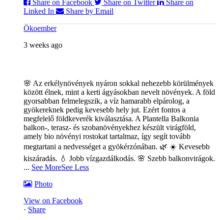
Share on Facebook
Share on Twitter
Share on
Linked In
Share by Email
Ökoember
3 weeks ago
🌸 Az erkélynövények nyáron sokkal nehezebb körülmények
között élnek, mint a kerti ágyásokban nevelt növények. A föld
gyorsabban felmelegszik, a víz hamarabb elpárolog, a
gyökereknek pedig kevesebb hely jut. Ezért fontos a
megfelelő földkeverék kiválasztása. A Plantella Balkonia
balkon-, terasz- és szobanövényekhez készült virágföld,
amely bio növényi rostokat tartalmaz, így segít tovább
megtartani a nedvességet a gyökérzónában. 🌿
☀️ Kevesebb
kiszáradás. 💧 Jobb vízgazdálkodás. 🌸 Szebb balkonvirágok.
...
See More
See Less
Photo
View on Facebook
·
Share