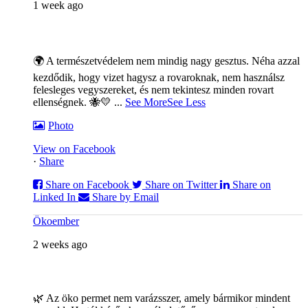
1 week ago
🌍 A természetvédelem nem mindig nagy gesztus. Néha azzal
kezdődik, hogy vizet hagysz a rovaroknak, nem használsz
felesleges vegyszereket, és nem tekintesz minden rovart
ellenségnek. 🐝💛
...
See More
See Less
Photo
View on Facebook
·
Share
Share on Facebook
Share on Twitter
Share on
Linked In
Share by Email
Ökoember
2 weeks ago
🌿 Az öko permet nem varázsszer, amely bármikor mindent