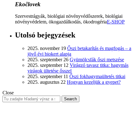
Ekočlovek
Szervestrágyák, biológiai növényvédőszerek, biológiai
növényvédelem, ökogazdálkodás, ökodrogéria
E-SHOP
Utolsó bejegyzések
2025. november 19
Őszi betakarítás és magfogás – a
jövő évi biokert alapja
2025. szeptember 26
Gyümölcsfák őszi metszése
2025. szeptember 12
Virágzó tavasz titka: hagymás
virágok ültetése ősszel
2025. szeptember 11
Őszi fokhagymaültetés titkai
2025. augusztus 22
Hogyan kezeljük a gyepet?
Close