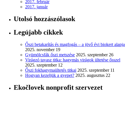
2017. február
2017. január
Utolsó hozzászólasok
Legújabb cikkek
Őszi betakarítás és magfogás – a jövő évi biokert alapja
2025. november 19
Gyümölcsfák őszi metszése
2025. szeptember 26
Virágzó tavasz titka: hagymás virágok ültetése ősszel
2025. szeptember 12
Őszi fokhagymaültetés titkai
2025. szeptember 11
Hogyan kezeljük a gyepet?
2025. augusztus 22
Ekočlovek nonprofit szervezet