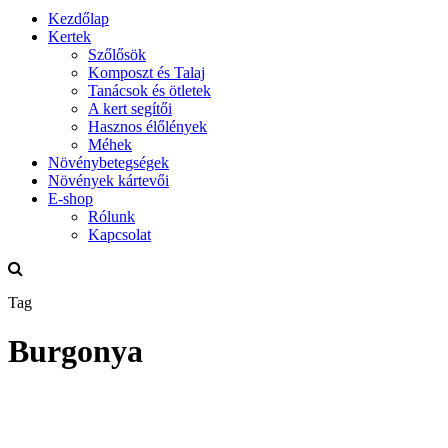
Kezdőlap
Kertek
Szőlősök
Komposzt és Talaj
Tanácsok és ötletek
A kert segítői
Hasznos élőlények
Méhek
Növénybetegségek
Növények kártevői
E-shop
Rólunk
Kapcsolat
Tag
Burgonya