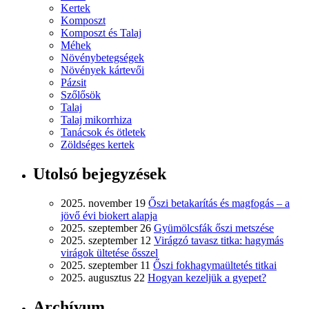
Kertek
Komposzt
Komposzt és Talaj
Méhek
Növénybetegségek
Növények kártevői
Pázsit
Szőlősök
Talaj
Talaj mikorrhiza
Tanácsok és ötletek
Zöldséges kertek
Utolsó bejegyzések
2025. november 19
Őszi betakarítás és magfogás – a
jövő évi biokert alapja
2025. szeptember 26
Gyümölcsfák őszi metszése
2025. szeptember 12
Virágzó tavasz titka: hagymás
virágok ültetése ősszel
2025. szeptember 11
Őszi fokhagymaültetés titkai
2025. augusztus 22
Hogyan kezeljük a gyepet?
Archívum