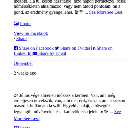
megold. Ha túl későn használod, tűző napon permetezel, rossz
hőmérsékleten alkalmazod, vagy nem tudod pontosan, mi a
gond, az eredmény gyenge lehet. 🪴💛
...
See More
See Less
Photo
View on Facebook
·
Share
Share on Facebook
Share on Twitter
Share on
Linked In
Share by Email
Ökoember
2 weeks ago
🌿 Július vége átmeneti időszak a kertben. Van, ami még
erőteljesen növekszik, van, ami már érik, és van, ami a szezon
második hullámára készül. Figyeld a talajt, a hőségtől
legyengült növényeket és a kártevők első jeleit. ☀️💛
...
See
More
See Less