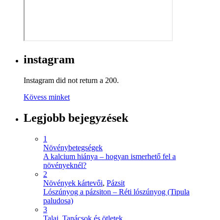
instagram
Instagram did not return a 200.
Kövess minket
Legjobb bejegyzések
1
Növénybetegségek
A kalcium hiánya – hogyan ismerhető fel a
növényeknél?
2
Növények kártevői
,
Pázsit
Lószúnyog a pázsiton – Réti lószúnyog (Tipula
paludosa)
3
Talaj
,
Tanácsok és ötletek