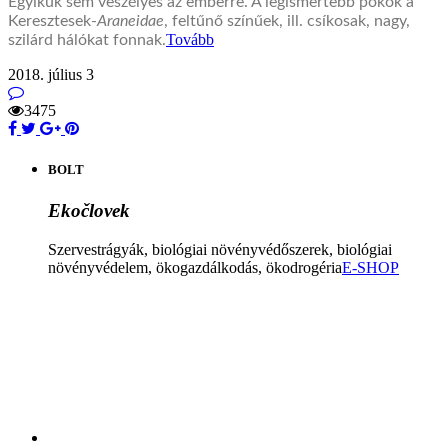
Egyikük sem veszélyes az emberre. A legismertebb pókok a
Keresztesek-
Araneidae
, feltűnő színűek, ill. csíkosak, nagy,
Tovább
szilárd hálókat fonnak.
2018. július 3
3475
BOLT
Ekočlovek
Szervestrágyák, biológiai növényvédőszerek, biológiai
növényvédelem, ökogazdálkodás, ökodrogéria
E-SHOP