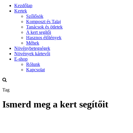
Kezdőlap
Kertek
Szőlősök
Komposzt és Talaj
Tanácsok és ötletek
A kert segítői
Hasznos élőlények
Méhek
Növénybetegségek
Növények kártevői
E-shop
Rólunk
Kapcsolat
Tag
Ismerd meg a kert segítőit