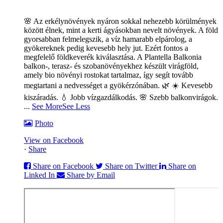
🌸 Az erkélynövények nyáron sokkal nehezebb körülmények
között élnek, mint a kerti ágyásokban nevelt növények. A föld
gyorsabban felmelegszik, a víz hamarabb elpárolog, a
gyökereknek pedig kevesebb hely jut. Ezért fontos a
megfelelő földkeverék kiválasztása. A Plantella Balkonia
balkon-, terasz- és szobanövényekhez készült virágföld,
amely bio növényi rostokat tartalmaz, így segít tovább
megtartani a nedvességet a gyökérzónában. 🌿
☀️ Kevesebb
kiszáradás. 💧 Jobb vízgazdálkodás. 🌸 Szebb balkonvirágok.
...
See More
See Less
Photo
View on Facebook
·
Share
Share on Facebook
Share on Twitter
Share on
Linked In
Share by Email