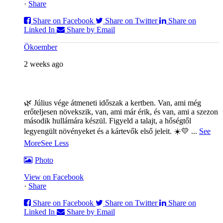
·
Share
Share on Facebook
Share on Twitter
Share on
Linked In
Share by Email
Ökoember
2 weeks ago
🌿 Július vége átmeneti időszak a kertben. Van, ami még
erőteljesen növekszik, van, ami már érik, és van, ami a szezon
második hullámára készül. Figyeld a talajt, a hőségtől
legyengült növényeket és a kártevők első jeleit. ☀️💛
...
See
More
See Less
Photo
View on Facebook
·
Share
Share on Facebook
Share on Twitter
Share on
Linked In
Share by Email