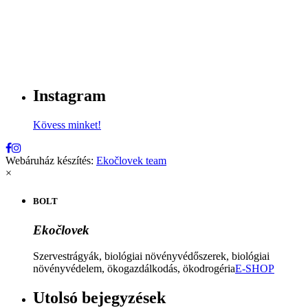
Instagram
Kövess minket!
Webáruház készítés:
Ekočlovek team
×
BOLT
Ekočlovek
Szervestrágyák, biológiai növényvédőszerek, biológiai
növényvédelem, ökogazdálkodás, ökodrogéria
E-SHOP
Utolsó bejegyzések