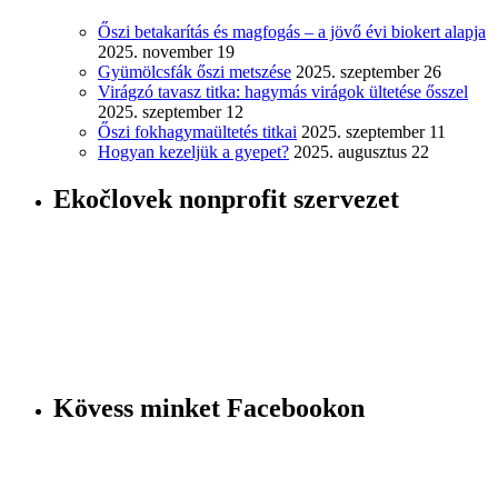
Őszi betakarítás és magfogás – a jövő évi biokert alapja
2025. november 19
Gyümölcsfák őszi metszése
2025. szeptember 26
Virágzó tavasz titka: hagymás virágok ültetése ősszel
2025. szeptember 12
Őszi fokhagymaültetés titkai
2025. szeptember 11
Hogyan kezeljük a gyepet?
2025. augusztus 22
Ekočlovek nonprofit szervezet
Kövess minket Facebookon