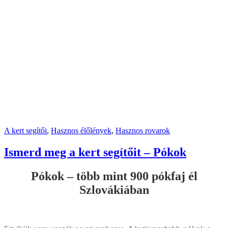
A kert segítői
,
Hasznos élőlények
,
Hasznos rovarok
Ismerd meg a kert segítőit – Pókok
Pókok – több mint 900 pókfaj él
Szlovákiában