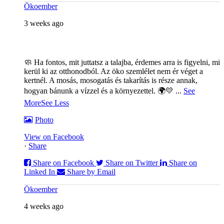
Ökoember
3 weeks ago
🧼 Ha fontos, mit juttatsz a talajba, érdemes arra is figyelni, mi
kerül ki az otthonodból. Az öko szemlélet nem ér véget a
kertnél. A mosás, mosogatás és takarítás is része annak,
hogyan bánunk a vízzel és a környezettel. 🌍💛
...
See
More
See Less
Photo
View on Facebook
·
Share
Share on Facebook
Share on Twitter
Share on
Linked In
Share by Email
Ökoember
4 weeks ago