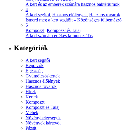
A kert és az emberek számára hasznos baktériumok
4
A kert segítői
,
Hasznos élőlények
,
Hasznos rovarok
Ismerd meg a kert segítőit – Közönséges fülbemászó
5
Komposzt
,
Komposzt és Talaj
A kert számára értékes komposztálás
Kategóriák
A kert segítői
Beporzók
Egészség
Gyümölcsöskertek
Hasznos élőlények
Hasznos rovarok
Hírek
Kertek
Komposzt
Komposzt és Talaj
Méhek
Növénybetegségek
Növények kártevői
Pázsit