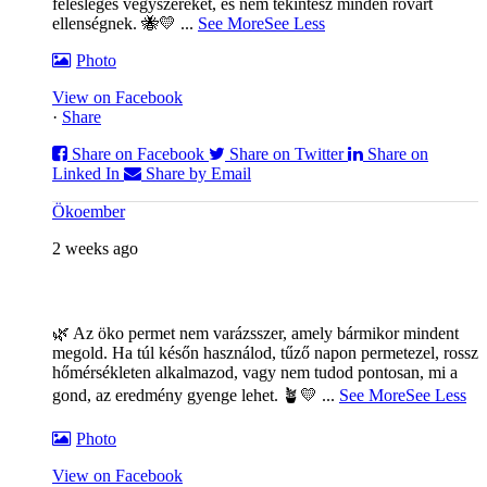
felesleges vegyszereket, és nem tekintesz minden rovart
ellenségnek. 🐝💛
...
See More
See Less
Photo
View on Facebook
·
Share
Share on Facebook
Share on Twitter
Share on
Linked In
Share by Email
Ökoember
2 weeks ago
🌿 Az öko permet nem varázsszer, amely bármikor mindent
megold. Ha túl későn használod, tűző napon permetezel, rossz
hőmérsékleten alkalmazod, vagy nem tudod pontosan, mi a
gond, az eredmény gyenge lehet. 🪴💛
...
See More
See Less
Photo
View on Facebook