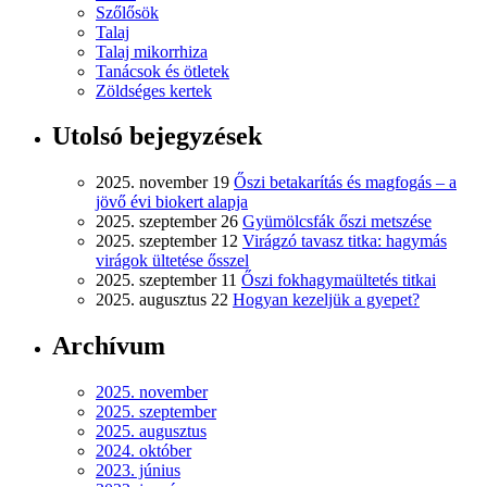
Szőlősök
Talaj
Talaj mikorrhiza
Tanácsok és ötletek
Zöldséges kertek
Utolsó bejegyzések
2025. november 19
Őszi betakarítás és magfogás – a
jövő évi biokert alapja
2025. szeptember 26
Gyümölcsfák őszi metszése
2025. szeptember 12
Virágzó tavasz titka: hagymás
virágok ültetése ősszel
2025. szeptember 11
Őszi fokhagymaültetés titkai
2025. augusztus 22
Hogyan kezeljük a gyepet?
Archívum
2025. november
2025. szeptember
2025. augusztus
2024. október
2023. június