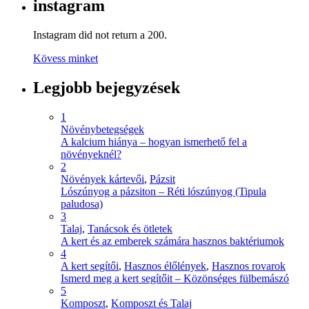
instagram
Instagram did not return a 200.
Kövess minket
Legjobb bejegyzések
1
Növénybetegségek
A kalcium hiánya – hogyan ismerhető fel a
növényeknél?
2
Növények kártevői
,
Pázsit
Lószúnyog a pázsiton – Réti lószúnyog (Tipula
paludosa)
3
Talaj
,
Tanácsok és ötletek
A kert és az emberek számára hasznos baktériumok
4
A kert segítői
,
Hasznos élőlények
,
Hasznos rovarok
Ismerd meg a kert segítőit – Közönséges fülbemászó
5
Komposzt
,
Komposzt és Talaj