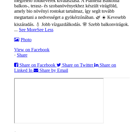
megfelelő földkeverék kiválasztása. A Plantella Balkonia
balkon-, terasz- és szobanövényekhez készült virágföld,
amely bio növényi rostokat tartalmaz, így segít tovább
megtartani a nedvességet a gyökérzónában. 🌿
☀️ Kevesebb
kiszáradás. 💧 Jobb vízgazdálkodás. 🌸 Szebb balkonvirágok.
...
See More
See Less
Photo
View on Facebook
·
Share
Share on Facebook
Share on Twitter
Share on
Linked In
Share by Email