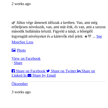
2 weeks ago
🌿 Július vége átmeneti időszak a kertben. Van, ami még
erőteljesen növekszik, van, ami már érik, és van, ami a szezon
második hullámára készül. Figyeld a talajt, a hőségtől
legyengült növényeket és a kártevők első jeleit. ☀️💛
...
See
More
See Less
Photo
View on Facebook
·
Share
Share on Facebook
Share on Twitter
Share on
Linked In
Share by Email
Ökoember
3 weeks ago