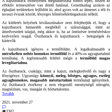
A kajszibarack élőhelyének meghatározása fontos lépés, hiszen az
effektív termesztésre van döntő hatással. Genetikailag azokon az
éghajlati területeken fejlődött ki, ahol gyors volt az átmenet a téli és
tavaszi évszak között, lényeges hőmérsékletingadozás nélkül.
Az kiültetés helyének kiválasztásakor nem felejthetjük el, hogy a
kajszibarack hamarabb megbékél a szárazsággal, mint az
átnedvesedett talajjal, még akkor is, ha az öntözésre terméséréskor
kedvezően reagál. Őszibarack és kajszibarack – betegségek és
kártevők
A kajszibarack igényes a termőföldre. A legalkalmasabb a
mérsékelten nehéz homokos termőföld
és a 40%-os agyagtartalmú
termőtalaj. A legfontosabb feltétel mégis a
termőföld magas
levegőtartalma
.
Az őszibarack, csakúgy, mint a kajszi, melegkedvelő és nagy a
fényigénye. Ugyanúgy
könnyű, meleg, bőséges, agyagos, esetleg
agyaghomokos, magasabb mésztartalmú
termőtalajt igényelnek.
Az őszibarack érzékeny a nem elegendő mennyiségű nitrogén,
magnézium, vas, mangán és bórtartalomra.
Tovább
2021. november 27
3302