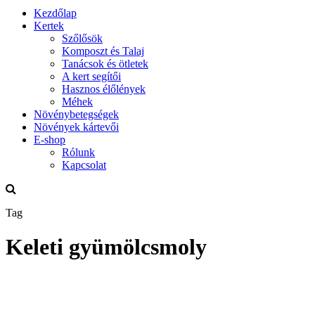
Kezdőlap
Kertek
Szőlősök
Komposzt és Talaj
Tanácsok és ötletek
A kert segítői
Hasznos élőlények
Méhek
Növénybetegségek
Növények kártevői
E-shop
Rólunk
Kapcsolat
Tag
Keleti gyümölcsmoly