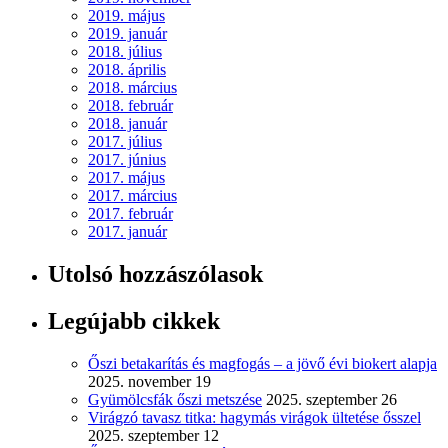
2019. május
2019. január
2018. július
2018. április
2018. március
2018. február
2018. január
2017. július
2017. június
2017. május
2017. március
2017. február
2017. január
Utolsó hozzászólasok
Legújabb cikkek
Őszi betakarítás és magfogás – a jövő évi biokert alapja
2025. november 19
Gyümölcsfák őszi metszése
2025. szeptember 26
Virágzó tavasz titka: hagymás virágok ültetése ősszel
2025. szeptember 12