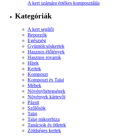
A kert számára értékes komposztálás
Kategóriák
A kert segítői
Beporzók
Egészség
Gyümölcsöskertek
Hasznos élőlények
Hasznos rovarok
Hírek
Kertek
Komposzt
Komposzt és Talaj
Méhek
Növénybetegségek
Növények kártevői
Pázsit
Szőlősök
Talaj
Talaj mikorrhiza
Tanácsok és ötletek
Zöldséges kertek