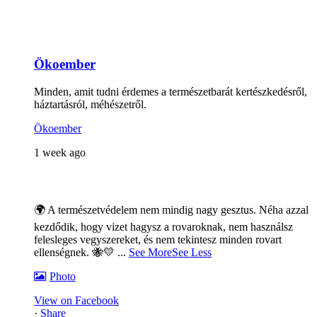
Ökoember
Minden, amit tudni érdemes a természetbarát kertészkedésről,
háztartásról, méhészetről.
Ökoember
1 week ago
🌍 A természetvédelem nem mindig nagy gesztus. Néha azzal
kezdődik, hogy vizet hagysz a rovaroknak, nem használsz
felesleges vegyszereket, és nem tekintesz minden rovart
ellenségnek. 🐝💛
...
See More
See Less
Photo
View on Facebook
·
Share