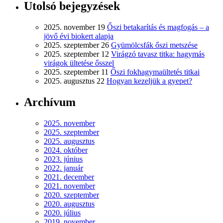
Utolsó bejegyzések
2025. november 19
Őszi betakarítás és magfogás – a
jövő évi biokert alapja
2025. szeptember 26
Gyümölcsfák őszi metszése
2025. szeptember 12
Virágzó tavasz titka: hagymás
virágok ültetése ősszel
2025. szeptember 11
Őszi fokhagymaültetés titkai
2025. augusztus 22
Hogyan kezeljük a gyepet?
Archívum
2025. november
2025. szeptember
2025. augusztus
2024. október
2023. június
2022. január
2021. december
2021. november
2020. szeptember
2020. augusztus
2020. július
2019. november