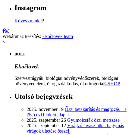
Instagram
Kövess minket!
Webáruház készítés:
Ekočlovek team
×
BOLT
Ekočlovek
Szervestrágyák, biológiai növényvédőszerek, biológiai
növényvédelem, ökogazdálkodás, ökodrogéria
E-SHOP
Utolsó bejegyzések
2025. november 19
Őszi betakarítás és magfogás – a
jövő évi biokert alapja
2025. szeptember 26
Gyümölcsfák őszi metszése
2025. szeptember 12
Virágzó tavasz titka: hagymás
virágok ültetése ősszel