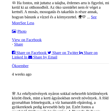
🧼 Ha fontos, mit juttatsz a talajba, érdemes arra is figyelni, mi
kerül ki az otthonodból. Az öko szemlélet nem ér véget a
kertnél. A mosás, mosogatás és takarítás is része annak,
hogyan bánunk a vízzel és a környezettel. 🌍💛
...
See
More
See Less
Photo
View on Facebook
·
Share
Share on Facebook
Share on Twitter
Share on
Linked In
Share by Email
Ökoember
4 weeks ago
🌸 Az erkélynövények nyáron sokkal nehezebb körülmények
között élnek, mint a kerti ágyásokban nevelt növények. A föld
gyorsabban felmelegszik, a víz hamarabb elpárolog, a
gyökereknek pedig kevesebb hely jut. Ezért fontos a