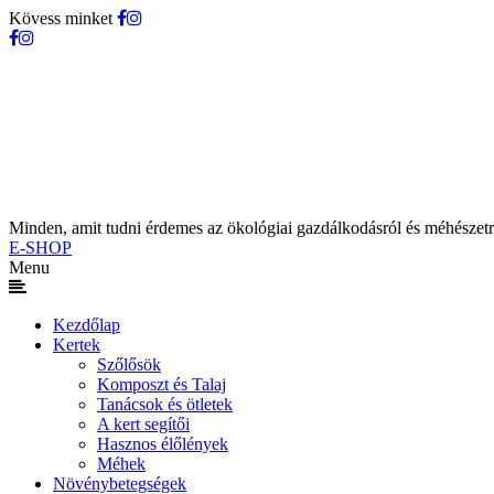
Kövess minket
Minden, amit tudni érdemes az ökológiai gazdálkodásról és méhészetr
E-SHOP
Menu
Kezdőlap
Kertek
Szőlősök
Komposzt és Talaj
Tanácsok és ötletek
A kert segítői
Hasznos élőlények
Méhek
Növénybetegségek