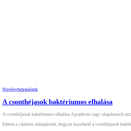
Növénybetegségek
A csonthéjasok baktériumos elhalása
A csonthéjasok baktériumos elhalása Apoplexia vagy sárgabarack-stro
Ebben a cikkben utánajárunk, hogyan kezelhető a csonthéjasok baktér