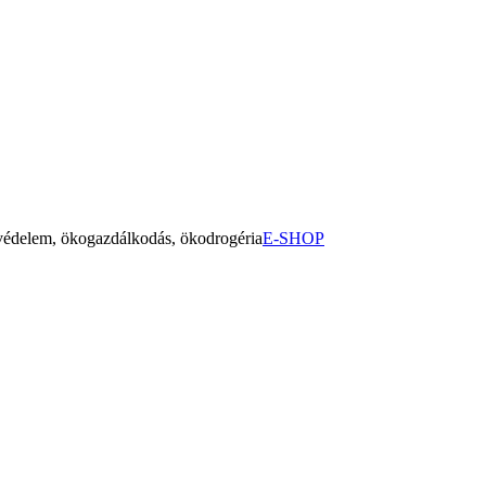
yvédelem, ökogazdálkodás, ökodrogéria
E-SHOP