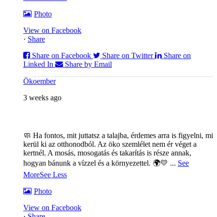
Photo
View on Facebook
·
Share
Share on Facebook
Share on Twitter
Share on
Linked In
Share by Email
Ökoember
3 weeks ago
🧼 Ha fontos, mit juttatsz a talajba, érdemes arra is figyelni, mi
kerül ki az otthonodból. Az öko szemlélet nem ér véget a
kertnél. A mosás, mosogatás és takarítás is része annak,
hogyan bánunk a vízzel és a környezettel. 🌍💛
...
See
More
See Less
Photo
View on Facebook
·
Share