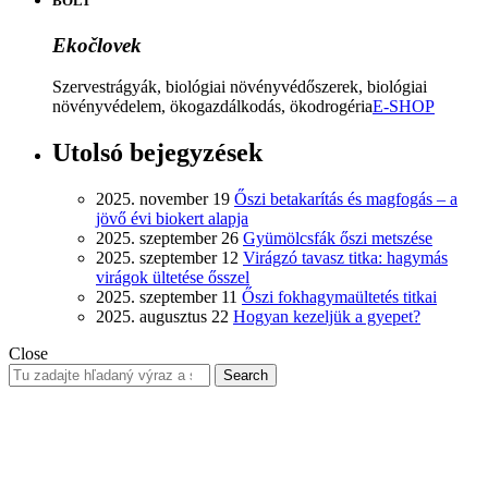
BOLT
Ekočlovek
Szervestrágyák, biológiai növényvédőszerek, biológiai
növényvédelem, ökogazdálkodás, ökodrogéria
E-SHOP
Utolsó bejegyzések
2025. november 19
Őszi betakarítás és magfogás – a
jövő évi biokert alapja
2025. szeptember 26
Gyümölcsfák őszi metszése
2025. szeptember 12
Virágzó tavasz titka: hagymás
virágok ültetése ősszel
2025. szeptember 11
Őszi fokhagymaültetés titkai
2025. augusztus 22
Hogyan kezeljük a gyepet?
Close