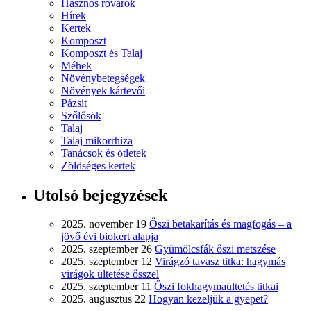
Hasznos rovarok
Hírek
Kertek
Komposzt
Komposzt és Talaj
Méhek
Növénybetegségek
Növények kártevői
Pázsit
Szőlősök
Talaj
Talaj mikorrhiza
Tanácsok és ötletek
Zöldséges kertek
Utolsó bejegyzések
2025. november 19
Őszi betakarítás és magfogás – a
jövő évi biokert alapja
2025. szeptember 26
Gyümölcsfák őszi metszése
2025. szeptember 12
Virágzó tavasz titka: hagymás
virágok ültetése ősszel
2025. szeptember 11
Őszi fokhagymaültetés titkai
2025. augusztus 22
Hogyan kezeljük a gyepet?