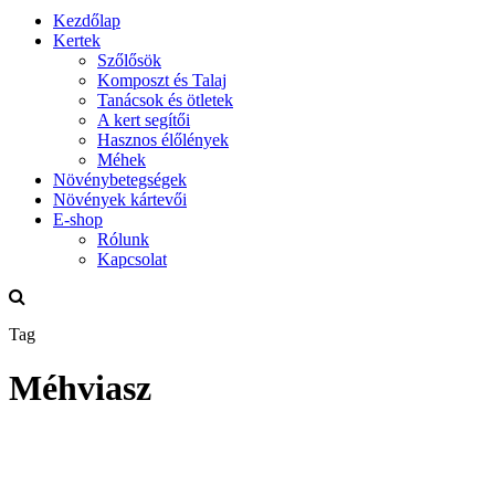
Kezdőlap
Kertek
Szőlősök
Komposzt és Talaj
Tanácsok és ötletek
A kert segítői
Hasznos élőlények
Méhek
Növénybetegségek
Növények kártevői
E-shop
Rólunk
Kapcsolat
Tag
Méhviasz