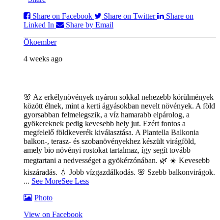
Share on Facebook
Share on Twitter
Share on
Linked In
Share by Email
Ökoember
4 weeks ago
🌸 Az erkélynövények nyáron sokkal nehezebb körülmények
között élnek, mint a kerti ágyásokban nevelt növények. A föld
gyorsabban felmelegszik, a víz hamarabb elpárolog, a
gyökereknek pedig kevesebb hely jut. Ezért fontos a
megfelelő földkeverék kiválasztása. A Plantella Balkonia
balkon-, terasz- és szobanövényekhez készült virágföld,
amely bio növényi rostokat tartalmaz, így segít tovább
megtartani a nedvességet a gyökérzónában. 🌿
☀️ Kevesebb
kiszáradás. 💧 Jobb vízgazdálkodás. 🌸 Szebb balkonvirágok.
...
See More
See Less
Photo
View on Facebook