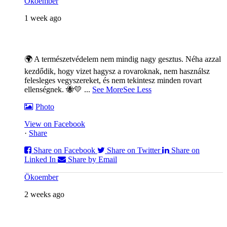
Ökoember
1 week ago
🌍 A természetvédelem nem mindig nagy gesztus. Néha azzal
kezdődik, hogy vizet hagysz a rovaroknak, nem használsz
felesleges vegyszereket, és nem tekintesz minden rovart
ellenségnek. 🐝💛
...
See More
See Less
Photo
View on Facebook
·
Share
Share on Facebook
Share on Twitter
Share on
Linked In
Share by Email
Ökoember
2 weeks ago