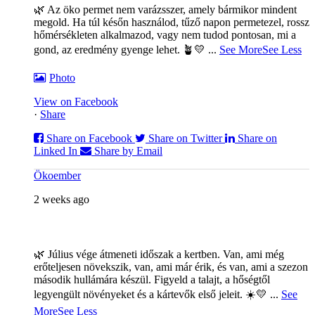
🌿 Az öko permet nem varázsszer, amely bármikor mindent
megold. Ha túl későn használod, tűző napon permetezel, rossz
hőmérsékleten alkalmazod, vagy nem tudod pontosan, mi a
gond, az eredmény gyenge lehet. 🪴💛
...
See More
See Less
Photo
View on Facebook
·
Share
Share on Facebook
Share on Twitter
Share on
Linked In
Share by Email
Ökoember
2 weeks ago
🌿 Július vége átmeneti időszak a kertben. Van, ami még
erőteljesen növekszik, van, ami már érik, és van, ami a szezon
második hullámára készül. Figyeld a talajt, a hőségtől
legyengült növényeket és a kártevők első jeleit. ☀️💛
...
See
More
See Less