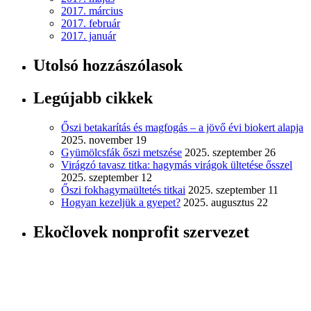
2017. március
2017. február
2017. január
Utolsó hozzászólasok
Legújabb cikkek
Őszi betakarítás és magfogás – a jövő évi biokert alapja
2025. november 19
Gyümölcsfák őszi metszése
2025. szeptember 26
Virágzó tavasz titka: hagymás virágok ültetése ősszel
2025. szeptember 12
Őszi fokhagymaültetés titkai
2025. szeptember 11
Hogyan kezeljük a gyepet?
2025. augusztus 22
Ekočlovek nonprofit szervezet