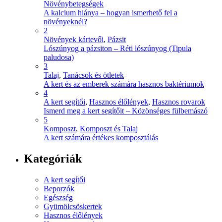
Növénybetegségek
A kalcium hiánya – hogyan ismerhető fel a
növényeknél?
2
Növények kártevői
,
Pázsit
Lószúnyog a pázsiton – Réti lószúnyog (Tipula
paludosa)
3
Talaj
,
Tanácsok és ötletek
A kert és az emberek számára hasznos baktériumok
4
A kert segítői
,
Hasznos élőlények
,
Hasznos rovarok
Ismerd meg a kert segítőit – Közönséges fülbemászó
5
Komposzt
,
Komposzt és Talaj
A kert számára értékes komposztálás
Kategóriák
A kert segítői
Beporzók
Egészség
Gyümölcsöskertek
Hasznos élőlények