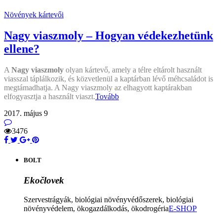
Növények kártevői
Nagy viaszmoly – Hogyan védekezhetünk
ellene?
A
Nagy viaszmoly
olyan kártevő, amely a télre eltárolt használt
viasszal táplálkozik, és közvetlenül a kaptárban lévő méhcsaládot is
megtámadhatja. A Nagy viaszmoly az elhagyott kaptárakban
elfogyasztja a használt viaszt.
Tovább
2017. május 9
3476
BOLT
Ekočlovek
Szervestrágyák, biológiai növényvédőszerek, biológiai
növényvédelem, ökogazdálkodás, ökodrogéria
E-SHOP