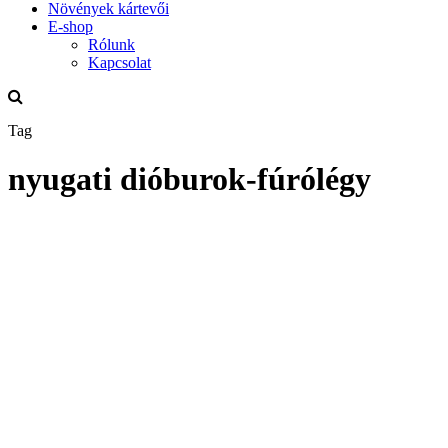
Növények kártevői
E-shop
Rólunk
Kapcsolat
Tag
nyugati dióburok-fúrólégy