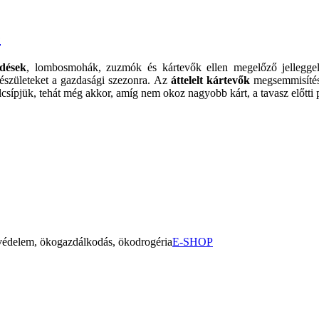
e
dések
, lombosmohák, zuzmók és kártevők ellen megelőző jelleggel a
készületeket a gazdasági szezonra. Az
áttelelt kártevők
megsemmisítés
lcsípjük, tehát még akkor, amíg nem okoz nagyobb kárt, a tavasz előtti
yvédelem, ökogazdálkodás, ökodrogéria
E-SHOP