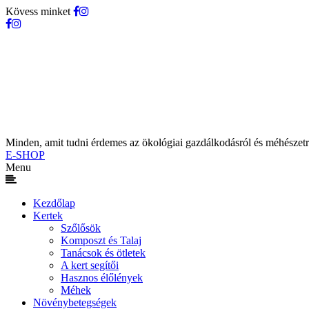
Kövess minket
Minden, amit tudni érdemes az ökológiai gazdálkodásról és méhészetr
E-SHOP
Menu
Kezdőlap
Kertek
Szőlősök
Komposzt és Talaj
Tanácsok és ötletek
A kert segítői
Hasznos élőlények
Méhek
Növénybetegségek