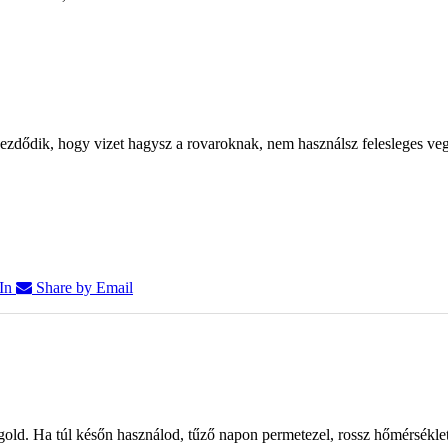
zdődik, hogy vizet hagysz a rovaroknak, nem használsz felesleges veg
In
Share by Email
old. Ha túl későn használod, tűző napon permetezel, rossz hőmérsékl