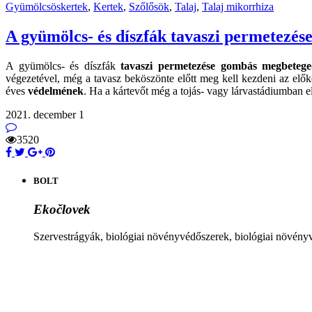
Gyümölcsöskertek
,
Kertek
,
Szőlősök
,
Talaj
,
Talaj mikorrhiza
A gyümölcs- és díszfák tavaszi permetezés
A gyümölcs- és díszfák
tavaszi permetezése
gombás megbetege
végezetével, még a tavasz beköszönte előtt meg kell kezdeni az elő
éves
védelmének
. Ha a kártevőt még a tojás- vagy lárvastádiumban e
2021. december 1
3520
BOLT
Ekočlovek
Szervestrágyák, biológiai növényvédőszerek, biológiai növén