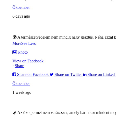
Ökoember
6 days ago
🌍 A természetvédelem nem mindig nagy gesztus. Néha azzal ke
More
See Less
Photo
View on Facebook
·
Share
Share on Facebook
Share on Twitter
Share on Linked 
Ökoember
1 week ago
🌿 Az öko permet nem varázsszer, amely bármikor mindent meg