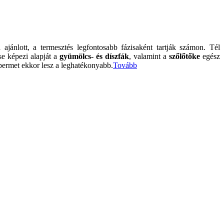
jánlott, a termesztés legfontosabb fázisaként tartják számon. Tél
e képezi alapját a
gyümölcs- és díszfák
, valamint a
szőlőtőke
egész
 permet ekkor lesz a leghatékonyabb.
Tovább