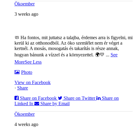
Ökoember
3 weeks ago
🧼 Ha fontos, mit juttatsz a talajba, érdemes arra is figyelni, mi
kerül ki az otthonodból. Az öko szemlélet nem ér véget a
kertnél. A mosás, mosogatás és takarítás is része annak,
hogyan bánunk a vízzel és a környezettel. 🌍💛
...
See
More
See Less
Photo
View on Facebook
·
Share
Share on Facebook
Share on Twitter
Share on
Linked In
Share by Email
Ökoember
4 weeks ago