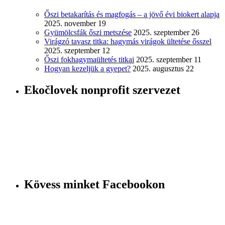
Őszi betakarítás és magfogás – a jövő évi biokert alapja
2025. november 19
Gyümölcsfák őszi metszése
2025. szeptember 26
Virágzó tavasz titka: hagymás virágok ültetése ősszel
2025. szeptember 12
Őszi fokhagymaültetés titkai
2025. szeptember 11
Hogyan kezeljük a gyepet?
2025. augusztus 22
Ekočlovek nonprofit szervezet
Kövess minket Facebookon