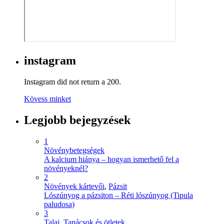
instagram
Instagram did not return a 200.
Kövess minket
Legjobb bejegyzések
1
Növénybetegségek
A kalcium hiánya – hogyan ismerhető fel a
növényeknél?
2
Növények kártevői
,
Pázsit
Lószúnyog a pázsiton – Réti lószúnyog (Tipula
paludosa)
3
Talaj
,
Tanácsok és ötletek