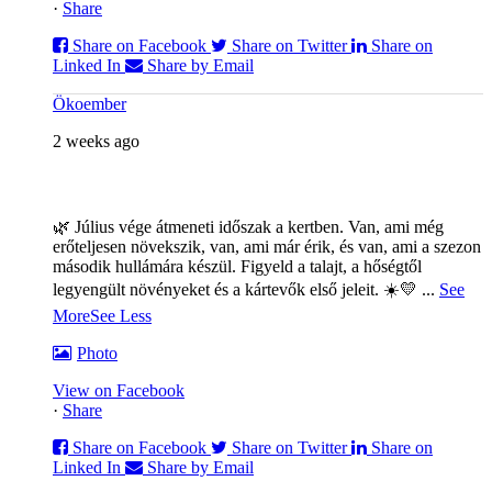
·
Share
Share on Facebook
Share on Twitter
Share on
Linked In
Share by Email
Ökoember
2 weeks ago
🌿 Július vége átmeneti időszak a kertben. Van, ami még
erőteljesen növekszik, van, ami már érik, és van, ami a szezon
második hullámára készül. Figyeld a talajt, a hőségtől
legyengült növényeket és a kártevők első jeleit. ☀️💛
...
See
More
See Less
Photo
View on Facebook
·
Share
Share on Facebook
Share on Twitter
Share on
Linked In
Share by Email