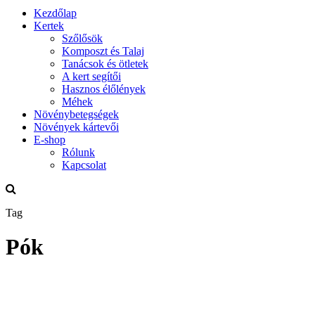
Kezdőlap
Kertek
Szőlősök
Komposzt és Talaj
Tanácsok és ötletek
A kert segítői
Hasznos élőlények
Méhek
Növénybetegségek
Növények kártevői
E-shop
Rólunk
Kapcsolat
Tag
Pók