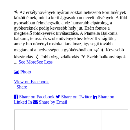
🌸 Az erkélynövények nyáron sokkal nehezebb körülmények
között élnek, mint a kerti ágyásokban nevelt növények. A föld
gyorsabban felmelegszik, a víz hamarabb elpárolog, a
gyökereknek pedig kevesebb hely jut. Ezért fontos a
megfelelő földkeverék kiválasztása. A Plantella Balkonia
balkon-, terasz- és szobanövényekhez készült virágföld,
amely bio növényi rostokat tartalmaz, így segít tovább
megtartani a nedvességet a gyökérzónában. 🌿
☀️ Kevesebb
kiszáradás. 💧 Jobb vízgazdálkodás. 🌸 Szebb balkonvirágok.
...
See More
See Less
Photo
View on Facebook
·
Share
Share on Facebook
Share on Twitter
Share on
Linked In
Share by Email