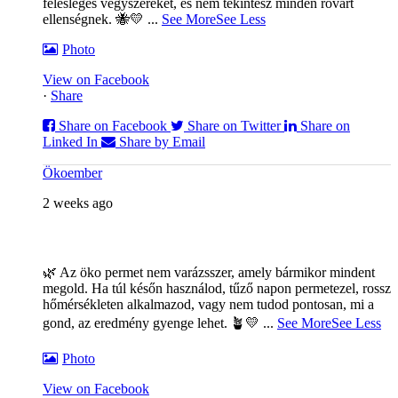
felesleges vegyszereket, és nem tekintesz minden rovart
ellenségnek. 🐝💛
...
See More
See Less
Photo
View on Facebook
·
Share
Share on Facebook
Share on Twitter
Share on
Linked In
Share by Email
Ökoember
2 weeks ago
🌿 Az öko permet nem varázsszer, amely bármikor mindent
megold. Ha túl későn használod, tűző napon permetezel, rossz
hőmérsékleten alkalmazod, vagy nem tudod pontosan, mi a
gond, az eredmény gyenge lehet. 🪴💛
...
See More
See Less
Photo
View on Facebook