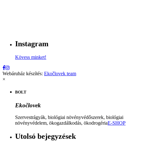
Instagram
Kövess minket!
Webáruház készítés:
Ekočlovek team
×
BOLT
Ekočlovek
Szervestrágyák, biológiai növényvédőszerek, biológiai
növényvédelem, ökogazdálkodás, ökodrogéria
E-SHOP
Utolsó bejegyzések