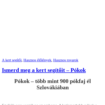
A kert segítői
,
Hasznos élőlények
,
Hasznos rovarok
Ismerd meg a kert segítőit – Pókok
Pókok – több mint 900 pókfaj él
Szlovákiában