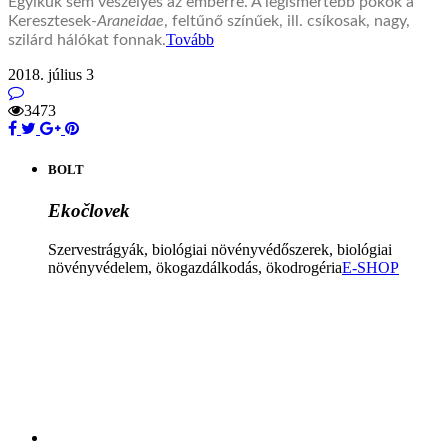
Egyikük sem veszélyes az emberre. A legismertebb pókok a
Keresztesek-
Araneidae
, feltűnő színűek, ill. csíkosak, nagy,
Tovább
szilárd hálókat fonnak.
2018. július 3
3473
BOLT
Ekočlovek
Szervestrágyák, biológiai növényvédőszerek, biológiai
növényvédelem, ökogazdálkodás, ökodrogéria
E-SHOP