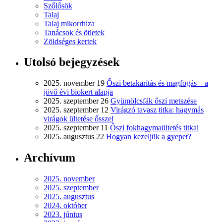
Szőlősök
Talaj
Talaj mikorrhiza
Tanácsok és ötletek
Zöldséges kertek
Utolsó bejegyzések
2025. november 19
Őszi betakarítás és magfogás – a
jövő évi biokert alapja
2025. szeptember 26
Gyümölcsfák őszi metszése
2025. szeptember 12
Virágzó tavasz titka: hagymás
virágok ültetése ősszel
2025. szeptember 11
Őszi fokhagymaültetés titkai
2025. augusztus 22
Hogyan kezeljük a gyepet?
Archívum
2025. november
2025. szeptember
2025. augusztus
2024. október
2023. június