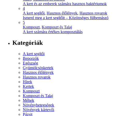
A kert és az emberek számára hasznos baktériumok
4
A kert segítői
,
Hasznos élőlények
,
Hasznos rovarok
Ismerd meg a kert segítőit – Közönséges fülbemászó
5
Komposzt
,
Komposzt és Talaj
A kert számára értékes komposztálás
Kategóriák
A kert segítői
Beporzók
Egészség
Gyümölcsöskertek
Hasznos élőlények
Hasznos rovarok
Hírek
Kertek
Komposzt
Komposzt és Talaj
Méhek
Növénybetegségek
Növények kártevői
Pázsit