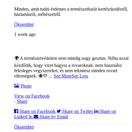
Minden, amit tudni érdemes a természetbarát kertészkedésről,
háztartásról, méhészetről.
Ökoember
1 week ago
🌍 A természetvédelem nem mindig nagy gesztus. Néha azzal
kezdődik, hogy vizet hagysz a rovaroknak, nem használsz
felesleges vegyszereket, és nem tekintesz minden rovart
ellenségnek. 🐝💛
...
See More
See Less
Photo
View on Facebook
·
Share
Share on Facebook
Share on Twitter
Share on
Linked In
Share by Email
Ökoember