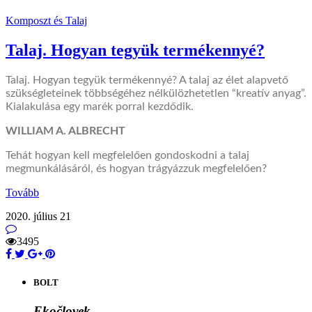
Komposzt és Talaj
Talaj. Hogyan tegyük termékennyé?
Talaj. Hogyan tegyük termékennyé? A talaj az élet alapvető
szükségleteinek többségéhez
n
élkülözhetetlen
“kreatív anyag”.
Kialakul
ása
egy marék porral kezdődik.
WILLIAM A. ALBRECHT
Tehát hogyan kell megfelelően gondoskodni a talaj
megmunkálásáról, és hogyan tr
ágyázzuk megfelelően
?
Tovább
2020. július 21
3495
BOLT
Ekočlovek