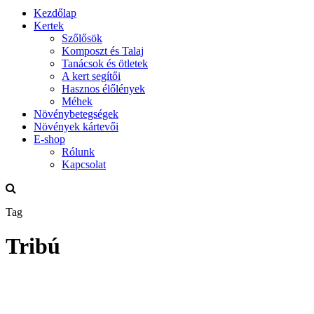
Kezdőlap
Kertek
Szőlősök
Komposzt és Talaj
Tanácsok és ötletek
A kert segítői
Hasznos élőlények
Méhek
Növénybetegségek
Növények kártevői
E-shop
Rólunk
Kapcsolat
Tag
Tribú