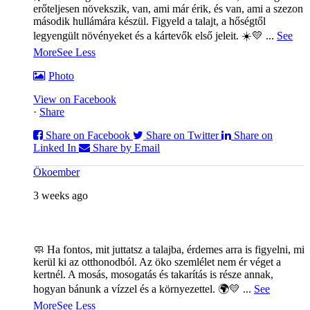
erőteljesen növekszik, van, ami már érik, és van, ami a szezon
második hullámára készül. Figyeld a talajt, a hőségtől
legyengült növényeket és a kártevők első jeleit. ☀️💛
...
See
More
See Less
Photo
View on Facebook
·
Share
Share on Facebook
Share on Twitter
Share on
Linked In
Share by Email
Ökoember
3 weeks ago
🧼 Ha fontos, mit juttatsz a talajba, érdemes arra is figyelni, mi
kerül ki az otthonodból. Az öko szemlélet nem ér véget a
kertnél. A mosás, mosogatás és takarítás is része annak,
hogyan bánunk a vízzel és a környezettel. 🌍💛
...
See
More
See Less