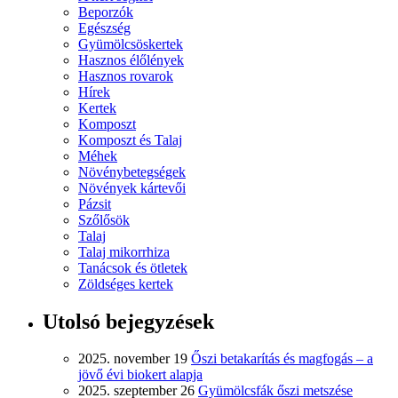
Beporzók
Egészség
Gyümölcsöskertek
Hasznos élőlények
Hasznos rovarok
Hírek
Kertek
Komposzt
Komposzt és Talaj
Méhek
Növénybetegségek
Növények kártevői
Pázsit
Szőlősök
Talaj
Talaj mikorrhiza
Tanácsok és ötletek
Zöldséges kertek
Utolsó bejegyzések
2025. november 19
Őszi betakarítás és magfogás – a
jövő évi biokert alapja
2025. szeptember 26
Gyümölcsfák őszi metszése