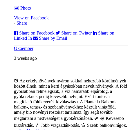
Photo
View on Facebook
·
Share
Share on Facebook
Share on Twitter
Share on
Linked In
Share by Email
Ökoember
3 weeks ago
🌸 Az erkélynövények nyáron sokkal nehezebb körülmények
között élnek, mint a kerti ágyásokban nevelt növények. A föld
gyorsabban felmelegszik, a víz hamarabb elpárolog, a
gyökereknek pedig kevesebb hely jut. Ezért fontos a
megfelelő földkeverék kiválasztása. A Plantella Balkonia
balkon-, terasz- és szobanövényekhez készült virágföld,
amely bio növényi rostokat tartalmaz, így segít tovább
megtartani a nedvességet a gyökérzónában. 🌿
☀️ Kevesebb
kiszáradás. 💧 Jobb vízgazdálkodás. 🌸 Szebb balkonvirágok.