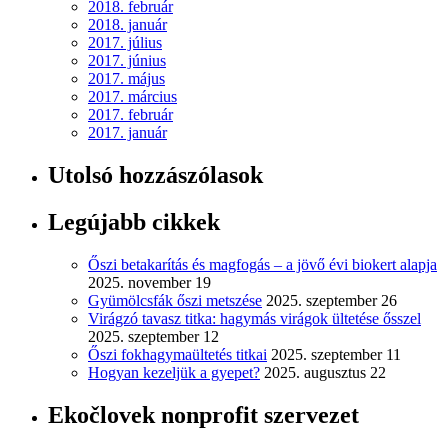
2018. február
2018. január
2017. július
2017. június
2017. május
2017. március
2017. február
2017. január
Utolsó hozzászólasok
Legújabb cikkek
Őszi betakarítás és magfogás – a jövő évi biokert alapja
2025. november 19
Gyümölcsfák őszi metszése
2025. szeptember 26
Virágzó tavasz titka: hagymás virágok ültetése ősszel
2025. szeptember 12
Őszi fokhagymaültetés titkai
2025. szeptember 11
Hogyan kezeljük a gyepet?
2025. augusztus 22
Ekočlovek nonprofit szervezet