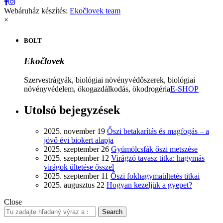
Webáruház készítés:
Ekočlovek team
×
BOLT
Ekočlovek
Szervestrágyák, biológiai növényvédőszerek, biológiai
növényvédelem, ökogazdálkodás, ökodrogéria
E-SHOP
Utolsó bejegyzések
2025. november 19
Őszi betakarítás és magfogás – a
jövő évi biokert alapja
2025. szeptember 26
Gyümölcsfák őszi metszése
2025. szeptember 12
Virágzó tavasz titka: hagymás
virágok ültetése ősszel
2025. szeptember 11
Őszi fokhagymaültetés titkai
2025. augusztus 22
Hogyan kezeljük a gyepet?
Close