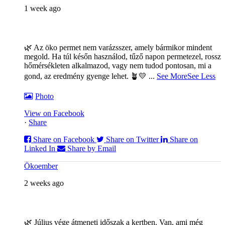
1 week ago
🌿 Az öko permet nem varázsszer, amely bármikor mindent
megold. Ha túl későn használod, tűző napon permetezel, rossz
hőmérsékleten alkalmazod, vagy nem tudod pontosan, mi a
gond, az eredmény gyenge lehet. 🪴💛
...
See More
See Less
Photo
View on Facebook
·
Share
Share on Facebook
Share on Twitter
Share on
Linked In
Share by Email
Ökoember
2 weeks ago
🌿 Július vége átmeneti időszak a kertben. Van, ami még