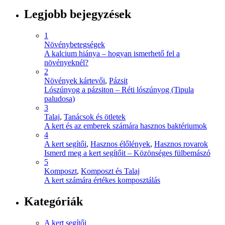
Legjobb bejegyzések
1
Növénybetegségek
A kalcium hiánya – hogyan ismerhető fel a
növényeknél?
2
Növények kártevői
,
Pázsit
Lószúnyog a pázsiton – Réti lószúnyog (Tipula
paludosa)
3
Talaj
,
Tanácsok és ötletek
A kert és az emberek számára hasznos baktériumok
4
A kert segítői
,
Hasznos élőlények
,
Hasznos rovarok
Ismerd meg a kert segítőit – Közönséges fülbemászó
5
Komposzt
,
Komposzt és Talaj
A kert számára értékes komposztálás
Kategóriák
A kert segítői