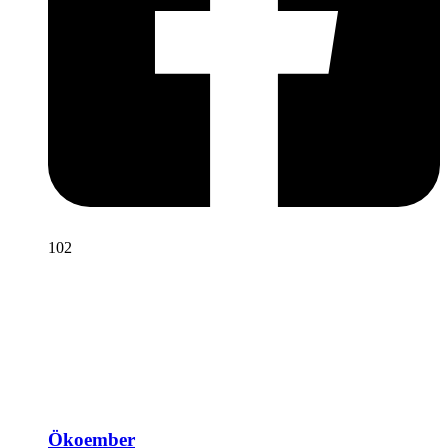
102
Ökoember