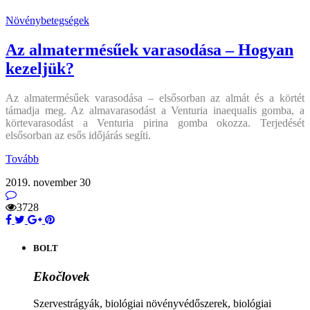
Növénybetegségek
Az almatermésűek varasodása – Hogyan
kezeljük?
Az almatermésűek varasodása – elsősorban az almát és a körtét
támadja meg. Az almavarasodást a Venturia inaequalis gomba, a
körtevarasodást a Venturia pirina gomba okozza. Terjedését
elsősorban az esős időjárás segíti.
Tovább
2019. november 30
3728
BOLT
Ekočlovek
Szervestrágyák, biológiai növényvédőszerek, biológiai