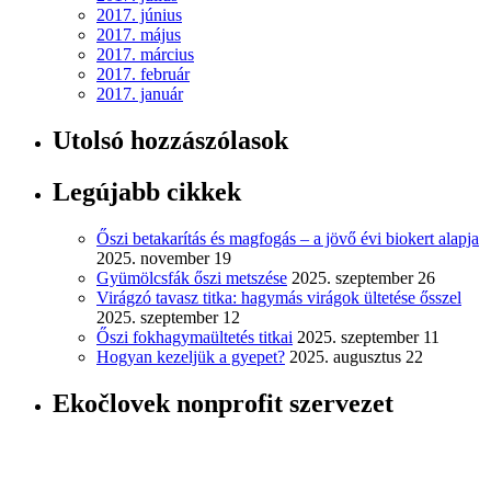
2017. június
2017. május
2017. március
2017. február
2017. január
Utolsó hozzászólasok
Legújabb cikkek
Őszi betakarítás és magfogás – a jövő évi biokert alapja
2025. november 19
Gyümölcsfák őszi metszése
2025. szeptember 26
Virágzó tavasz titka: hagymás virágok ültetése ősszel
2025. szeptember 12
Őszi fokhagymaültetés titkai
2025. szeptember 11
Hogyan kezeljük a gyepet?
2025. augusztus 22
Ekočlovek nonprofit szervezet