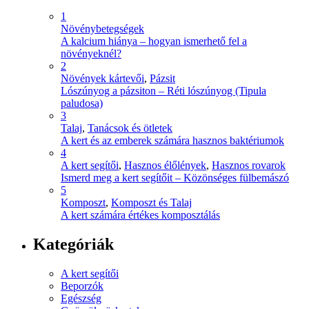
1
Növénybetegségek
A kalcium hiánya – hogyan ismerhető fel a
növényeknél?
2
Növények kártevői
,
Pázsit
Lószúnyog a pázsiton – Réti lószúnyog (Tipula
paludosa)
3
Talaj
,
Tanácsok és ötletek
A kert és az emberek számára hasznos baktériumok
4
A kert segítői
,
Hasznos élőlények
,
Hasznos rovarok
Ismerd meg a kert segítőit – Közönséges fülbemászó
5
Komposzt
,
Komposzt és Talaj
A kert számára értékes komposztálás
Kategóriák
A kert segítői
Beporzók
Egészség