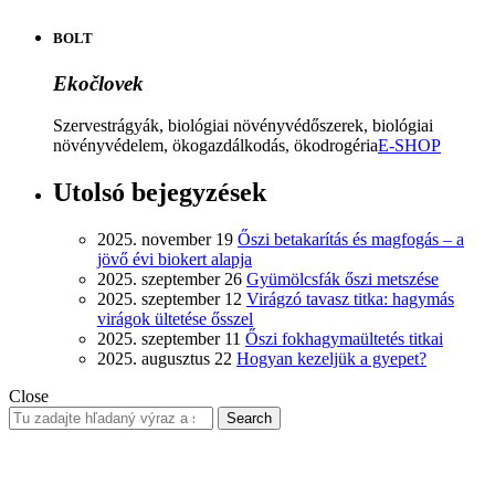
BOLT
Ekočlovek
Szervestrágyák, biológiai növényvédőszerek, biológiai
növényvédelem, ökogazdálkodás, ökodrogéria
E-SHOP
Utolsó bejegyzések
2025. november 19
Őszi betakarítás és magfogás – a
jövő évi biokert alapja
2025. szeptember 26
Gyümölcsfák őszi metszése
2025. szeptember 12
Virágzó tavasz titka: hagymás
virágok ültetése ősszel
2025. szeptember 11
Őszi fokhagymaültetés titkai
2025. augusztus 22
Hogyan kezeljük a gyepet?
Close