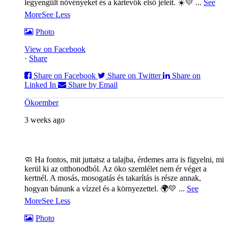
legyengült növényeket és a kártevők első jeleit. ☀️💛
...
See
More
See Less
Photo
View on Facebook
·
Share
Share on Facebook
Share on Twitter
Share on
Linked In
Share by Email
Ökoember
3 weeks ago
🧼 Ha fontos, mit juttatsz a talajba, érdemes arra is figyelni, mi
kerül ki az otthonodból. Az öko szemlélet nem ér véget a
kertnél. A mosás, mosogatás és takarítás is része annak,
hogyan bánunk a vízzel és a környezettel. 🌍💛
...
See
More
See Less
Photo