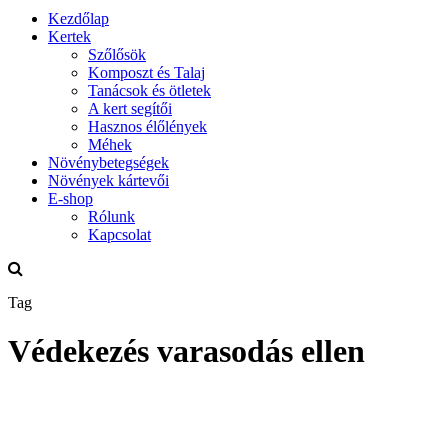
Kezdőlap
Kertek
Szőlősök
Komposzt és Talaj
Tanácsok és ötletek
A kert segítői
Hasznos élőlények
Méhek
Növénybetegségek
Növények kártevői
E-shop
Rólunk
Kapcsolat
Tag
Védekezés varasodás ellen