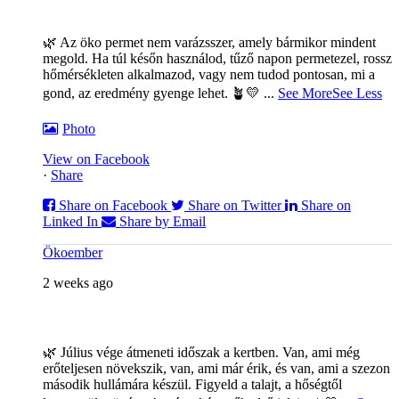
🌿 Az öko permet nem varázsszer, amely bármikor mindent
megold. Ha túl későn használod, tűző napon permetezel, rossz
hőmérsékleten alkalmazod, vagy nem tudod pontosan, mi a
gond, az eredmény gyenge lehet. 🪴💛
...
See More
See Less
Photo
View on Facebook
·
Share
Share on Facebook
Share on Twitter
Share on
Linked In
Share by Email
Ökoember
2 weeks ago
🌿 Július vége átmeneti időszak a kertben. Van, ami még
erőteljesen növekszik, van, ami már érik, és van, ami a szezon
második hullámára készül. Figyeld a talajt, a hőségtől