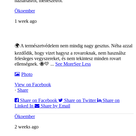
háztartásról, méhészetről.
Ökoember
1 week ago
🌍 A természetvédelem nem mindig nagy gesztus. Néha azzal
kezdődik, hogy vizet hagysz a rovaroknak, nem használsz
felesleges vegyszereket, és nem tekintesz minden rovart
ellenségnek. 🐝💛
...
See More
See Less
Photo
View on Facebook
·
Share
Share on Facebook
Share on Twitter
Share on
Linked In
Share by Email
Ökoember
2 weeks ago