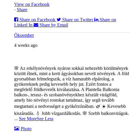
View on Facebook
·
Share
Share on Facebook
Share on Twitter
Share on
Linked In
Share by Email
Ökoember
4 weeks ago
🌸 Az erkélynövények nyáron sokkal nehezebb körülmények
között élnek, mint a kerti ágyásokban nevelt növények. A föld
gyorsabban felmelegszik, a víz hamarabb elpárolog, a
gyökereknek pedig kevesebb hely jut. Ezért fontos a
megfelelő földkeverék kiválasztása. A Plantella Balkonia
balkon-, terasz- és szobanövényekhez készült virágföld,
amely bio növényi rostokat tartalmaz, így segít tovább
megtartani a nedvességet a gyökérzónában. 🌿
☀️ Kevesebb
kiszáradás. 💧 Jobb vízgazdálkodás. 🌸 Szebb balkonvirágok.
...
See More
See Less
Photo