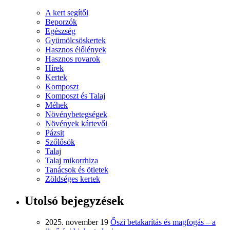
A kert segítői
Beporzók
Egészség
Gyümölcsöskertek
Hasznos élőlények
Hasznos rovarok
Hírek
Kertek
Komposzt
Komposzt és Talaj
Méhek
Növénybetegségek
Növények kártevői
Pázsit
Szőlősök
Talaj
Talaj mikorrhiza
Tanácsok és ötletek
Zöldséges kertek
Utolsó bejegyzések
2025. november 19
Őszi betakarítás és magfogás – a