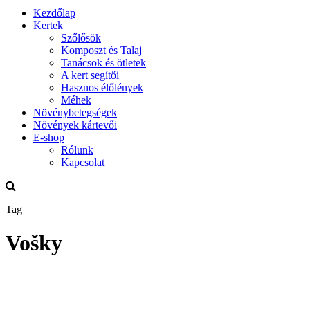
Kezdőlap
Kertek
Szőlősök
Komposzt és Talaj
Tanácsok és ötletek
A kert segítői
Hasznos élőlények
Méhek
Növénybetegségek
Növények kártevői
E-shop
Rólunk
Kapcsolat
Tag
Vošky