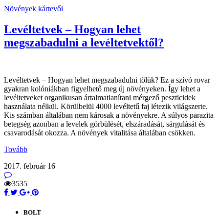
Növények kártevői
Levéltetvek – Hogyan lehet
megszabadulni a levéltetvektől?
Levélt
etvek
– Hogyan lehet megszabadulni tőlük? Ez a szívó rovar
gyakran
kolóniákban
figyelhető
meg
új növényeken. Így lehet a
levéltetveket organikusan ártalmatlanítani mérgező peszticidek
használata nélkül. Körülbelül 4000 levéltetű faj létezik világszerte.
Kis számban általában nem károsak a növényekre. A súlyos parazita
betegség azonban a levelek görbülését, elszáradását, sárgulását és
csavarodását okozza. A növények vitalitása általában csökken.
Tovább
2017. február 16
3535
BOLT