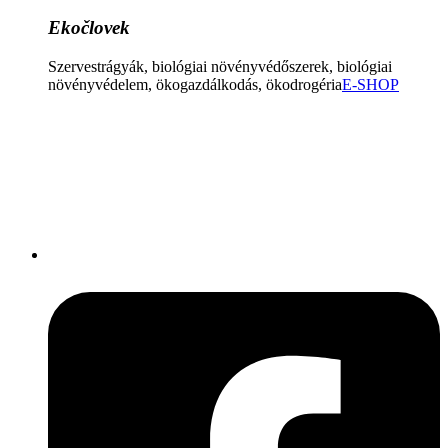
Ekočlovek
Szervestrágyák, biológiai növényvédőszerek, biológiai
növényvédelem, ökogazdálkodás, ökodrogéria
E-SHOP