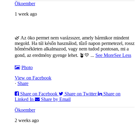
Ökoember
1 week ago
🌿 Az öko permet nem varázsszer, amely bármikor mindent
megold. Ha túl későn használod, tűző napon permetezel, rossz
hőmérsékleten alkalmazod, vagy nem tudod pontosan, mi a
gond, az eredmény gyenge lehet. 🪴💛
...
See More
See Less
Photo
View on Facebook
·
Share
Share on Facebook
Share on Twitter
Share on
Linked In
Share by Email
Ökoember
2 weeks ago