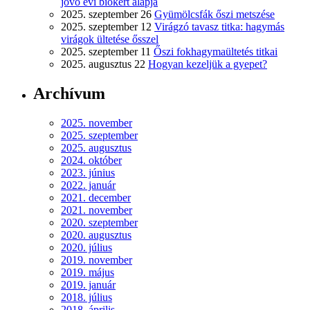
jövő évi biokert alapja
2025. szeptember 26
Gyümölcsfák őszi metszése
2025. szeptember 12
Virágzó tavasz titka: hagymás
virágok ültetése ősszel
2025. szeptember 11
Őszi fokhagymaültetés titkai
2025. augusztus 22
Hogyan kezeljük a gyepet?
Archívum
2025. november
2025. szeptember
2025. augusztus
2024. október
2023. június
2022. január
2021. december
2021. november
2020. szeptember
2020. augusztus
2020. július
2019. november
2019. május
2019. január
2018. július
2018. április