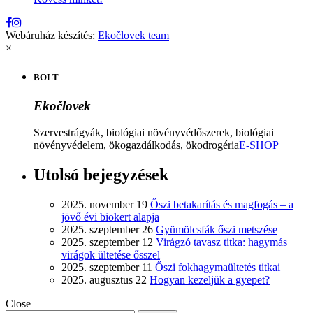
Webáruház készítés:
Ekočlovek team
×
BOLT
Ekočlovek
Szervestrágyák, biológiai növényvédőszerek, biológiai
növényvédelem, ökogazdálkodás, ökodrogéria
E-SHOP
Utolsó bejegyzések
2025. november 19
Őszi betakarítás és magfogás – a
jövő évi biokert alapja
2025. szeptember 26
Gyümölcsfák őszi metszése
2025. szeptember 12
Virágzó tavasz titka: hagymás
virágok ültetése ősszel
2025. szeptember 11
Őszi fokhagymaültetés titkai
2025. augusztus 22
Hogyan kezeljük a gyepet?
Close