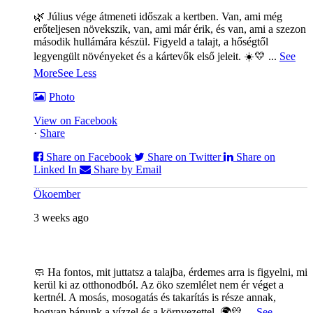
🌿 Július vége átmeneti időszak a kertben. Van, ami még
erőteljesen növekszik, van, ami már érik, és van, ami a szezon
második hullámára készül. Figyeld a talajt, a hőségtől
legyengült növényeket és a kártevők első jeleit. ☀️💛
...
See
More
See Less
Photo
View on Facebook
·
Share
Share on Facebook
Share on Twitter
Share on
Linked In
Share by Email
Ökoember
3 weeks ago
🧼 Ha fontos, mit juttatsz a talajba, érdemes arra is figyelni, mi
kerül ki az otthonodból. Az öko szemlélet nem ér véget a
kertnél. A mosás, mosogatás és takarítás is része annak,
hogyan bánunk a vízzel és a környezettel. 🌍💛
...
See