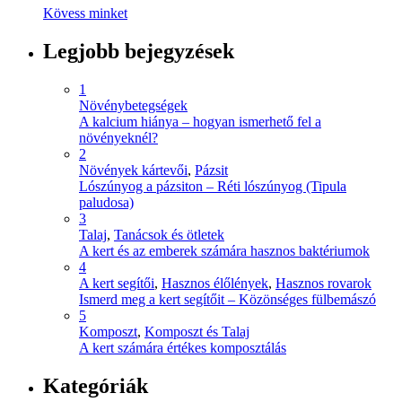
Kövess minket
Legjobb bejegyzések
1
Növénybetegségek
A kalcium hiánya – hogyan ismerhető fel a
növényeknél?
2
Növények kártevői
,
Pázsit
Lószúnyog a pázsiton – Réti lószúnyog (Tipula
paludosa)
3
Talaj
,
Tanácsok és ötletek
A kert és az emberek számára hasznos baktériumok
4
A kert segítői
,
Hasznos élőlények
,
Hasznos rovarok
Ismerd meg a kert segítőit – Közönséges fülbemászó
5
Komposzt
,
Komposzt és Talaj
A kert számára értékes komposztálás
Kategóriák