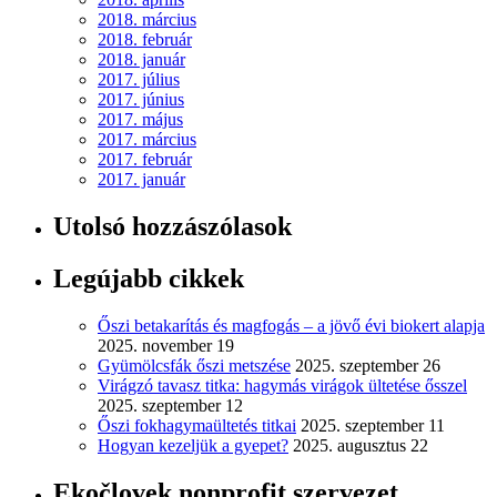
2018. március
2018. február
2018. január
2017. július
2017. június
2017. május
2017. március
2017. február
2017. január
Utolsó hozzászólasok
Legújabb cikkek
Őszi betakarítás és magfogás – a jövő évi biokert alapja
2025. november 19
Gyümölcsfák őszi metszése
2025. szeptember 26
Virágzó tavasz titka: hagymás virágok ültetése ősszel
2025. szeptember 12
Őszi fokhagymaültetés titkai
2025. szeptember 11
Hogyan kezeljük a gyepet?
2025. augusztus 22
Ekočlovek nonprofit szervezet