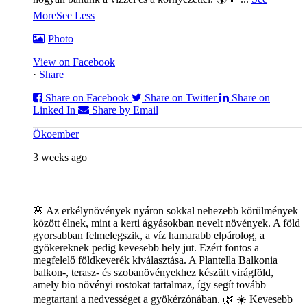
More
See Less
Photo
View on Facebook
·
Share
Share on Facebook
Share on Twitter
Share on
Linked In
Share by Email
Ökoember
3 weeks ago
🌸 Az erkélynövények nyáron sokkal nehezebb körülmények
között élnek, mint a kerti ágyásokban nevelt növények. A föld
gyorsabban felmelegszik, a víz hamarabb elpárolog, a
gyökereknek pedig kevesebb hely jut. Ezért fontos a
megfelelő földkeverék kiválasztása. A Plantella Balkonia
balkon-, terasz- és szobanövényekhez készült virágföld,
amely bio növényi rostokat tartalmaz, így segít tovább
megtartani a nedvességet a gyökérzónában. 🌿
☀️ Kevesebb