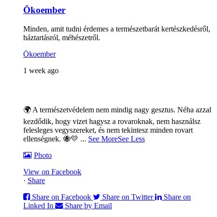
Ökoember
Minden, amit tudni érdemes a természetbarát kertészkedésről,
háztartásról, méhészetről.
Ökoember
1 week ago
🌍 A természetvédelem nem mindig nagy gesztus. Néha azzal
kezdődik, hogy vizet hagysz a rovaroknak, nem használsz
felesleges vegyszereket, és nem tekintesz minden rovart
ellenségnek. 🐝💛
...
See More
See Less
Photo
View on Facebook
·
Share
Share on Facebook
Share on Twitter
Share on
Linked In
Share by Email