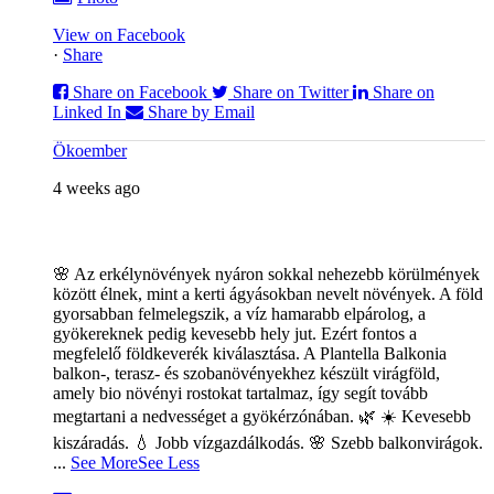
View on Facebook
·
Share
Share on Facebook
Share on Twitter
Share on
Linked In
Share by Email
Ökoember
4 weeks ago
🌸 Az erkélynövények nyáron sokkal nehezebb körülmények
között élnek, mint a kerti ágyásokban nevelt növények. A föld
gyorsabban felmelegszik, a víz hamarabb elpárolog, a
gyökereknek pedig kevesebb hely jut. Ezért fontos a
megfelelő földkeverék kiválasztása. A Plantella Balkonia
balkon-, terasz- és szobanövényekhez készült virágföld,
amely bio növényi rostokat tartalmaz, így segít tovább
megtartani a nedvességet a gyökérzónában. 🌿
☀️ Kevesebb
kiszáradás. 💧 Jobb vízgazdálkodás. 🌸 Szebb balkonvirágok.
...
See More
See Less