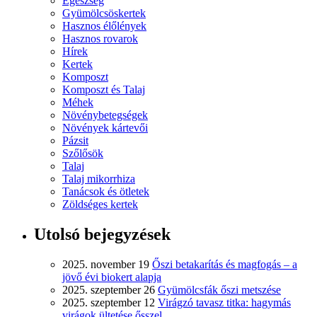
Egészség
Gyümölcsöskertek
Hasznos élőlények
Hasznos rovarok
Hírek
Kertek
Komposzt
Komposzt és Talaj
Méhek
Növénybetegségek
Növények kártevői
Pázsit
Szőlősök
Talaj
Talaj mikorrhiza
Tanácsok és ötletek
Zöldséges kertek
Utolsó bejegyzések
2025. november 19
Őszi betakarítás és magfogás – a
jövő évi biokert alapja
2025. szeptember 26
Gyümölcsfák őszi metszése
2025. szeptember 12
Virágzó tavasz titka: hagymás
virágok ültetése ősszel