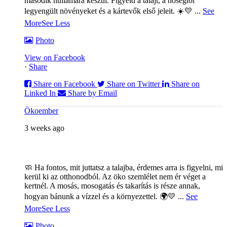
második hullámára készül. Figyeld a talajt, a hőségtől
legyengült növényeket és a kártevők első jeleit. ☀️💛
...
See
More
See Less
Photo
View on Facebook
·
Share
Share on Facebook
Share on Twitter
Share on
Linked In
Share by Email
Ökoember
3 weeks ago
🧼 Ha fontos, mit juttatsz a talajba, érdemes arra is figyelni, mi
kerül ki az otthonodból. Az öko szemlélet nem ér véget a
kertnél. A mosás, mosogatás és takarítás is része annak,
hogyan bánunk a vízzel és a környezettel. 🌍💛
...
See
More
See Less
Photo