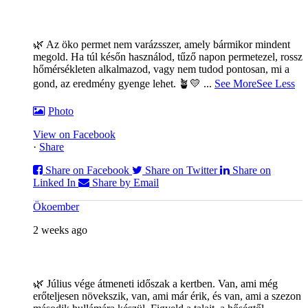
🌿 Az öko permet nem varázsszer, amely bármikor mindent
megold. Ha túl későn használod, tűző napon permetezel, rossz
hőmérsékleten alkalmazod, vagy nem tudod pontosan, mi a
gond, az eredmény gyenge lehet. 🪴💛
...
See More
See Less
Photo
View on Facebook
·
Share
Share on Facebook
Share on Twitter
Share on
Linked In
Share by Email
Ökoember
2 weeks ago
🌿 Július vége átmeneti időszak a kertben. Van, ami még
erőteljesen növekszik, van, ami már érik, és van, ami a szezon