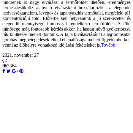
nincsenek is nagy elvárásai a termőföldet illetően, eredményes
termesztésükhöz alapvető elvárásként hozzátartozik az elegendő
nedvességtartalom, levegő- és tápanyagdús termőtalaj, megfelelő pH
koncentrációjú föld. Előtérbe kell helyeznünk a jó szerkezettel és
elegendő mennyiségű humusszal rendelkező termőföldet. A föld
minősége még fontosabb kérdés akkor, ha lassan növő gyökértörzsű
fák kiültetése mellett döntünk. A fajta kiválasztásánál a legfontosabb
gombás megbetegedések elleni ellenállósága mellett figyelembe kell
venni az élőhelyre vonatkozó időjárási feltételeket is.
Tovább
2021. november 27
3364