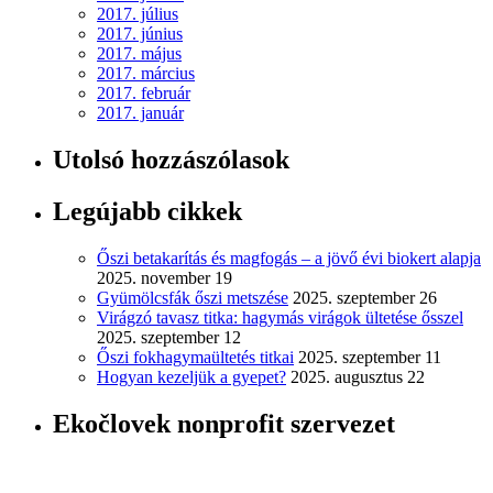
2017. július
2017. június
2017. május
2017. március
2017. február
2017. január
Utolsó hozzászólasok
Legújabb cikkek
Őszi betakarítás és magfogás – a jövő évi biokert alapja
2025. november 19
Gyümölcsfák őszi metszése
2025. szeptember 26
Virágzó tavasz titka: hagymás virágok ültetése ősszel
2025. szeptember 12
Őszi fokhagymaültetés titkai
2025. szeptember 11
Hogyan kezeljük a gyepet?
2025. augusztus 22
Ekočlovek nonprofit szervezet