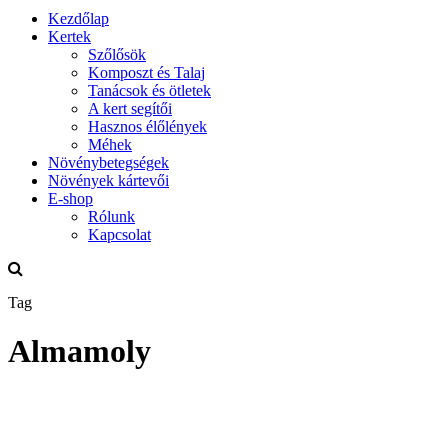
Kezdőlap
Kertek
Szőlősök
Komposzt és Talaj
Tanácsok és ötletek
A kert segítői
Hasznos élőlények
Méhek
Növénybetegségek
Növények kártevői
E-shop
Rólunk
Kapcsolat
Tag
Almamoly