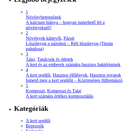
1
Növénybetegségek
A kalcium hiánya – hogyan ismerhető fel a
növényeknél?
2
Növények kártevői
,
Pázsit
Lószúnyog a pázsiton – Réti lószúnyog (Tipula
paludosa)
3
Talaj
,
Tanácsok és ötletek
A kert és az emberek számára hasznos baktériumok
4
A kert segítői
,
Hasznos élőlények
,
Hasznos rovarok
Ismerd meg a kert segítőit – Közönséges fülbemászó
5
Komposzt
,
Komposzt és Talaj
A kert számára értékes komposztálás
Kategóriák
A kert segítői
Beporzók