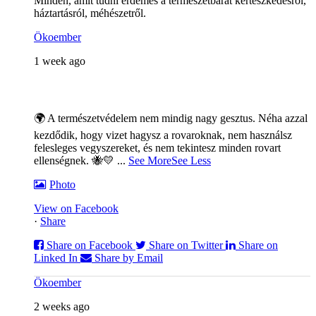
Minden, amit tudni érdemes a természetbarát kertészkedésről,
háztartásról, méhészetről.
Ökoember
1 week ago
🌍 A természetvédelem nem mindig nagy gesztus. Néha azzal
kezdődik, hogy vizet hagysz a rovaroknak, nem használsz
felesleges vegyszereket, és nem tekintesz minden rovart
ellenségnek. 🐝💛
...
See More
See Less
Photo
View on Facebook
·
Share
Share on Facebook
Share on Twitter
Share on
Linked In
Share by Email
Ökoember
2 weeks ago