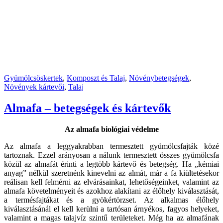
Gyümölcsöskertek
,
Komposzt és Talaj
,
Növénybetegségek
,
Növények kártevői
,
Talaj
Almafa – betegségek és kártevők
Az almafa biológiai védelme
Az almafa a leggyakrabban termesztett gyümölcsfajták közé
tartoznak. Ezzel arányosan a nálunk termesztett összes gyümölcsfa
közül az almafát érinti a legtöbb kártevő és betegség. Ha „kémiai
anyag” nélkül szeretnénk kinevelni az almát, már a fa kiültetésekor
reálisan kell felmérni az elvárásainkat, lehetőségeinket, valamint az
almafa követelményeit és azokhoz alakítani az élőhely kiválasztását,
a termésfajtákat és a gyökértörzset. Az alkalmas élőhely
kiválasztásánál el kell kerülni a tartósan árnyékos, fagyos helyeket,
valamint a magas talajvíz szintű területeket. Még ha az almafának