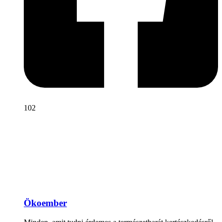
102
Ökoember