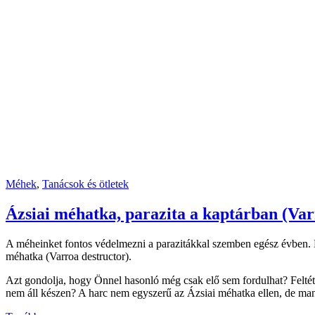
Méhek
,
Tanácsok és ötletek
Ázsiai méhatka, parazita a kaptárban (Var
A méheinket fontos védelmezni a parazitákkal szemben egész évben. Ez
méhatka (Varroa destructor).
Azt gondolja, hogy Önnel hasonló még csak elő sem fordulhat? Feltéte
nem áll készen? A harc nem egyszerű az Ázsiai méhatka ellen, de mana