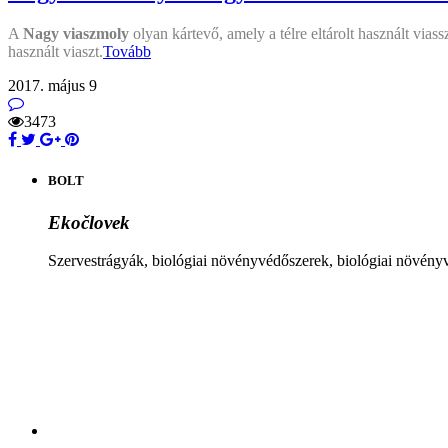
A
Nagy viaszmoly
olyan kártevő, amely a télre eltárolt használt via
használt viaszt.
Tovább
2017. május 9
3473
BOLT
Ekočlovek
Szervestrágyák, biológiai növényvédőszerek, biológiai növén