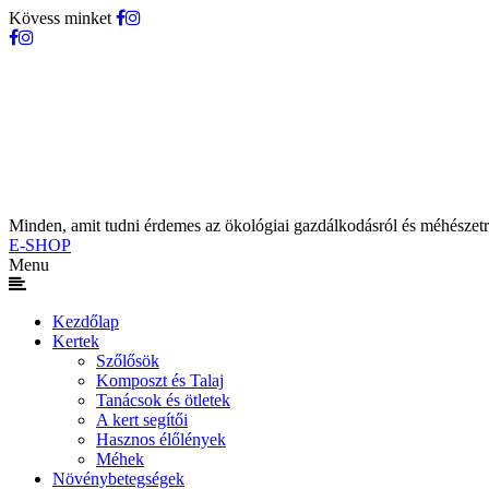
Kövess minket
Minden, amit tudni érdemes az ökológiai gazdálkodásról és méhészetr
E-SHOP
Menu
Kezdőlap
Kertek
Szőlősök
Komposzt és Talaj
Tanácsok és ötletek
A kert segítői
Hasznos élőlények
Méhek
Növénybetegségek