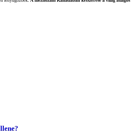
űen lenyűgözőek.
A mézhozam Kanadában kétszerese a világ átlago
llene?