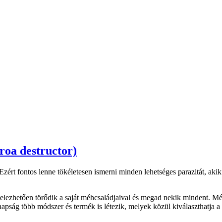
roa destructor)
ért fontos lenne tökéletesen ismerni minden lehetséges parazitát, akik
lezhetően törődik a saját méhcsaládjaival és megad nekik mindent. Még
pság több módszer és termék is létezik, melyek közül kiválaszthatja a 