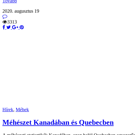
Tovább
2020. augusztus 19
3313
Hírek
,
Méhek
Méhészet Kanadában és Quebecben