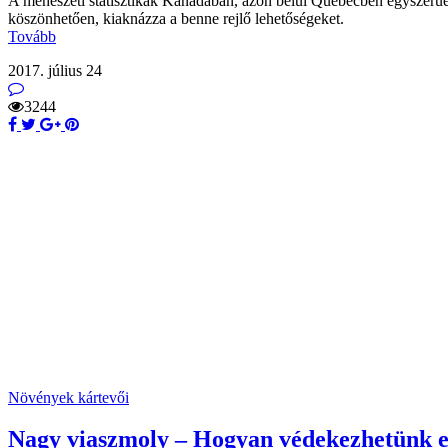
A méhészeti statisztikák Kanadában, azon belül Quebecben egyszer
köszönhetően, kiaknázza a benne rejlő lehetőségeket.
Tovább
2017. július 24
3244
Növények kártevői
Nagy viaszmoly – Hogyan védekezhetünk e