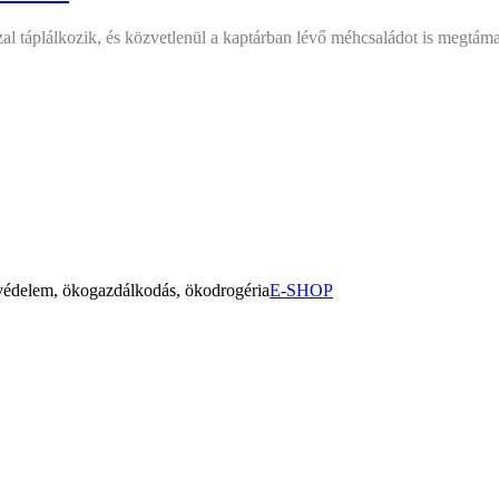
sszal táplálkozik, és közvetlenül a kaptárban lévő méhcsaládot is megtá
yvédelem, ökogazdálkodás, ökodrogéria
E-SHOP