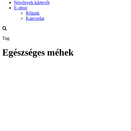
Növények kártevői
E-shop
Rólunk
Kapcsolat
Tag
Egészséges méhek