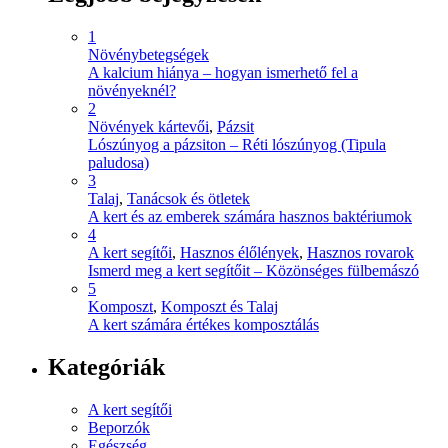
1
Növénybetegségek
A kalcium hiánya – hogyan ismerhető fel a
növényeknél?
2
Növények kártevői
,
Pázsit
Lószúnyog a pázsiton – Réti lószúnyog (Tipula
paludosa)
3
Talaj
,
Tanácsok és ötletek
A kert és az emberek számára hasznos baktériumok
4
A kert segítői
,
Hasznos élőlények
,
Hasznos rovarok
Ismerd meg a kert segítőit – Közönséges fülbemászó
5
Komposzt
,
Komposzt és Talaj
A kert számára értékes komposztálás
Kategóriák
A kert segítői
Beporzók
Egészség