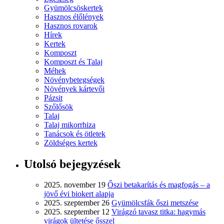
Gyümölcsöskertek
Hasznos élőlények
Hasznos rovarok
Hírek
Kertek
Komposzt
Komposzt és Talaj
Méhek
Növénybetegségek
Növények kártevői
Pázsit
Szőlősök
Talaj
Talaj mikorrhiza
Tanácsok és ötletek
Zöldséges kertek
Utolsó bejegyzések
2025. november 19
Őszi betakarítás és magfogás – a
jövő évi biokert alapja
2025. szeptember 26
Gyümölcsfák őszi metszése
2025. szeptember 12
Virágzó tavasz titka: hagymás
virágok ültetése ősszel