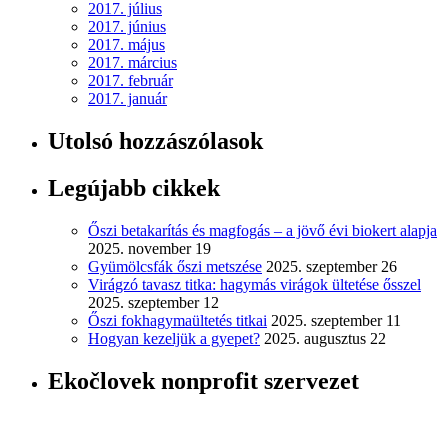
2017. július
2017. június
2017. május
2017. március
2017. február
2017. január
Utolsó hozzászólasok
Legújabb cikkek
Őszi betakarítás és magfogás – a jövő évi biokert alapja
2025. november 19
Gyümölcsfák őszi metszése
2025. szeptember 26
Virágzó tavasz titka: hagymás virágok ültetése ősszel
2025. szeptember 12
Őszi fokhagymaültetés titkai
2025. szeptember 11
Hogyan kezeljük a gyepet?
2025. augusztus 22
Ekočlovek nonprofit szervezet