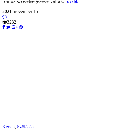
fontos szövetségesévé váltak.
Tovább
2021. november 15
3232
Kertek
,
Szőlősök