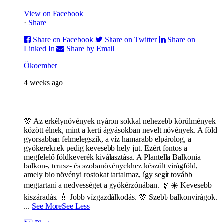
View on Facebook
·
Share
Share on Facebook
Share on Twitter
Share on
Linked In
Share by Email
Ökoember
4 weeks ago
🌸 Az erkélynövények nyáron sokkal nehezebb körülmények
között élnek, mint a kerti ágyásokban nevelt növények. A föld
gyorsabban felmelegszik, a víz hamarabb elpárolog, a
gyökereknek pedig kevesebb hely jut. Ezért fontos a
megfelelő földkeverék kiválasztása. A Plantella Balkonia
balkon-, terasz- és szobanövényekhez készült virágföld,
amely bio növényi rostokat tartalmaz, így segít tovább
megtartani a nedvességet a gyökérzónában. 🌿
☀️ Kevesebb
kiszáradás. 💧 Jobb vízgazdálkodás. 🌸 Szebb balkonvirágok.
...
See More
See Less