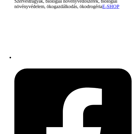
Szervestrágyák, biológiai növényvédőszerek, biológiai
növényvédelem, ökogazdálkodás, ökodrogéria
E-SHOP