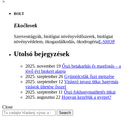
×
BOLT
Ekočlovek
Szervestrágyák, biológiai növényvédőszerek, biológiai
növényvédelem, ökogazdálkodás, ökodrogéria
E-SHOP
Utolsó bejegyzések
2025. november 19
Őszi betakarítás és magfogás – a
jövő évi biokert alapja
2025. szeptember 26
Gyümölcsfák őszi metszése
2025. szeptember 12
Virágzó tavasz titka: hagymás
virágok ültetése ősszel
2025. szeptember 11
Őszi fokhagymaültetés titkai
2025. augusztus 22
Hogyan kezeljük a gyepet?
Close