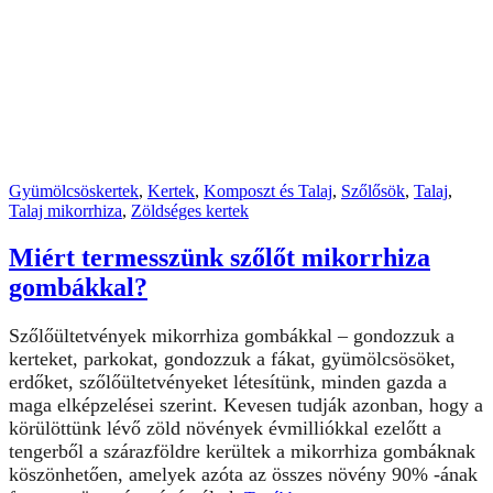
Gyümölcsöskertek
,
Kertek
,
Komposzt és Talaj
,
Szőlősök
,
Talaj
,
Talaj mikorrhiza
,
Zöldséges kertek
Miért termesszünk szőlőt mikorrhiza
gombákkal?
Szőlőültetvények mikorrhiza gombákkal – gondozzuk a
kerteket, parkokat, gondozzuk a fákat, gyümölcsösöket,
erdőket, szőlőültetvényeket létesítünk, minden gazda a
maga elképzelései szerint. Kevesen tudják azonban, hogy a
körülöttünk lévő zöld növények évmilliókkal ezelőtt a
tengerből a szárazföldre kerültek a mikorrhiza gombáknak
köszönhetően, amelyek azóta az összes növény
90% -ának