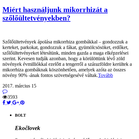
Miért használjunk mikorrhizát a
szőlőültetvényekben?
Szőlőültetvények ápolása mikorrhiza gombákkal – gondozzuk a
kerteket, parkokat, gondozzuk a fákat, gyümölcsösöket, erdőket,
szőlőültetvényeket létesítünk, minden gazda a maga elképzelései
szerint. Kevesen tudják azonban, hogy a körülöttünk lévő zöld
növények évmilliókkal ezelőtt a tengerről a szárazföldre kerültek a
mikorrhiza gombáknak köszönhetően, amelyek azóta az összes
növény 90% -ának fontos szövetségesévé váltak.
Tovább
2017. március 15
3593
BOLT
Ekočlovek