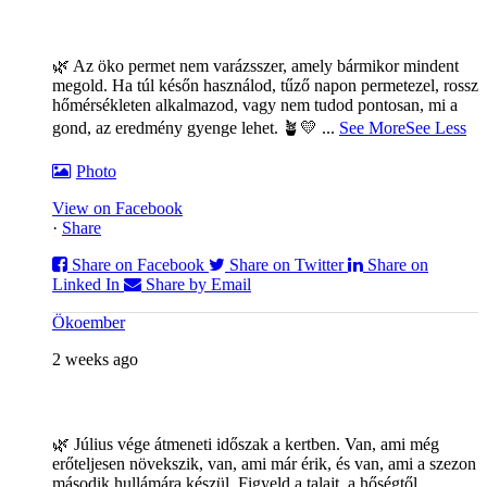
🌿 Az öko permet nem varázsszer, amely bármikor mindent
megold. Ha túl későn használod, tűző napon permetezel, rossz
hőmérsékleten alkalmazod, vagy nem tudod pontosan, mi a
gond, az eredmény gyenge lehet. 🪴💛
...
See More
See Less
Photo
View on Facebook
·
Share
Share on Facebook
Share on Twitter
Share on
Linked In
Share by Email
Ökoember
2 weeks ago
🌿 Július vége átmeneti időszak a kertben. Van, ami még
erőteljesen növekszik, van, ami már érik, és van, ami a szezon
második hullámára készül. Figyeld a talajt, a hőségtől