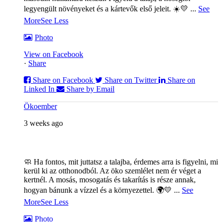
legyengült növényeket és a kártevők első jeleit. ☀️💛
...
See
More
See Less
Photo
View on Facebook
·
Share
Share on Facebook
Share on Twitter
Share on
Linked In
Share by Email
Ökoember
3 weeks ago
🧼 Ha fontos, mit juttatsz a talajba, érdemes arra is figyelni, mi
kerül ki az otthonodból. Az öko szemlélet nem ér véget a
kertnél. A mosás, mosogatás és takarítás is része annak,
hogyan bánunk a vízzel és a környezettel. 🌍💛
...
See
More
See Less
Photo