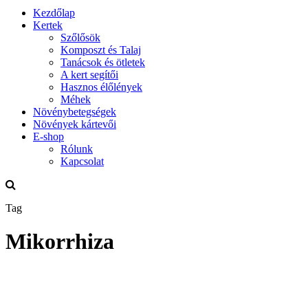
Kezdőlap
Kertek
Szőlősök
Komposzt és Talaj
Tanácsok és ötletek
A kert segítői
Hasznos élőlények
Méhek
Növénybetegségek
Növények kártevői
E-shop
Rólunk
Kapcsolat
Tag
Mikorrhiza