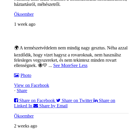
háztartásról, méhészetről.
Ökoember
1 week ago
🌍 A természetvédelem nem mindig nagy gesztus. Néha azzal
kezdődik, hogy vizet hagysz a rovaroknak, nem használsz
felesleges vegyszereket, és nem tekintesz minden rovart
ellenségnek. 🐝💛
...
See More
See Less
Photo
View on Facebook
·
Share
Share on Facebook
Share on Twitter
Share on
Linked In
Share by Email
Ökoember
2 weeks ago