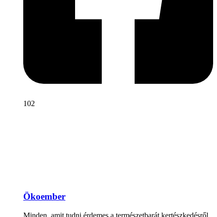
102
Ökoember
Minden, amit tudni érdemes a természetbarát kertészkedésről,