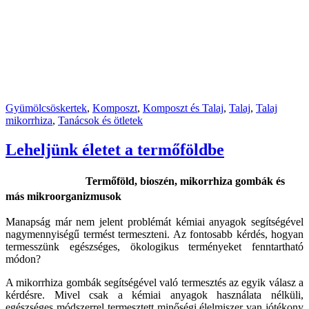
Gyümölcsöskertek
,
Komposzt
,
Komposzt és Talaj
,
Talaj
,
Talaj
mikorrhiza
,
Tanácsok és ötletek
Leheljünk életet a termőföldbe
Termőföld, bioszén, mikorrhiza gombák és
más mikroorganizmusok
Manapság már nem jelent problémát kémiai anyagok segítségével
nagymennyiségű termést termeszteni. Az fontosabb kérdés, hogyan
termesszünk egészséges, ökologikus terményeket fenntartható
módon?
A mikorrhiza gombák segítségével való termesztés az egyik válasz a
kérdésre. Mivel csak a kémiai anyagok használata nélküli,
egészséges módszerrel termesztett minőségi élelmiszer van jótékony